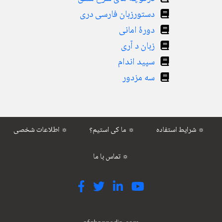
دستورزبان فارسی دری
دورۀ امانی
زبان د آری
سپید اندام
سه مزدور
شرایط استفاده ☼
ما کی استیم؟ ☼
اطلاعات شخصی ☼
تماس با ما ☼