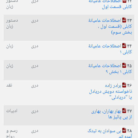
دری
دستور
اصطلاحات عامیانه
22
زبان
کابلی قسمت اول
دری
دستور
اصطلاحات عاميانۀ
23
زبان
کابلی (قسمت اول ،
بخش سوم)
دری
زبان
اصطلاحات عاميانۀ
24
کابلی ۱
دری
زبان
اصطلاحات عاميانۀ
25
کابلی ۱ بخش ۹
دری
نقد
برادر زاده
26
ناخواسته دویش دریادل
یا "دریادلی"
دری
ادبیات
بهار بهاران، بهاری
27
از پی پائیز ها
دری
رسم و
بی سوادان به تیتک
28
رواج
آمده اند