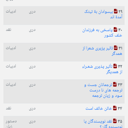
دری
ادبیات
بیسوادان بة تیتک
29
آمدة اند
دری
نقد
پاسخی به فرزندان
30
خلف کشور
دری
ادبیات
تاثیر پزیری شعرا از
31
همدگر
دری
ادبیات
تأثير پذيری شعـراء
32
از همدیگر
دری
ادبیات
ترجمانان جست و
33
ترجمه های نا درست
سود و زیان ترجمه
دری
نقد
خائن خائف است
34
دری
دستور
نقد نويسندگان يا
35
زبان
نويسنده گان؟