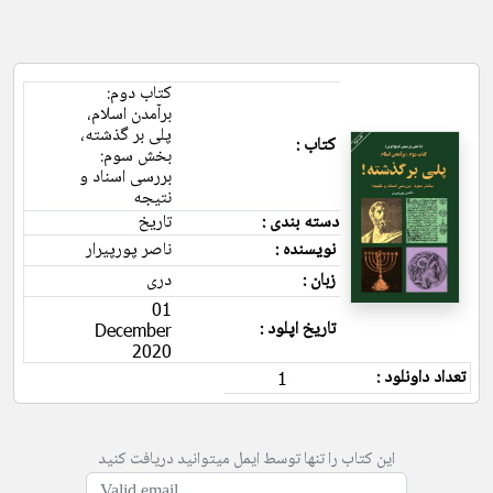
کتاب دوم:
برآمدن اسلام،
پلی بر گذشته،
کتاب :
بخش سوم:
بررسی اسناد و
نتیجه
دسته بندی :
تاریخ
نویسنده :
ناصر پورپیرار
زبان :
دری
01
تاریخ اپلود :
December
2020
تعداد داونلود :
1
این کتاب را تنها توسط ایمل میتوانید دریافت کنید