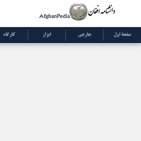
صفحۀ اول
جارچی
ابزار
کارگاه