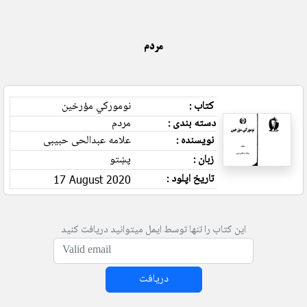
مردم
کتاب :
نومورکي مؤرخین
دسته بندی :
مردم
نویسنده :
علامه عبدالحی حبیبی
زبان :
پښتو
تاریخ اپلود :
17 August 2020
این کتاب را تنها توسط ایمل میتوانید دریافت کنید
دریافت