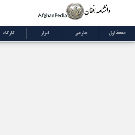
صفحۀ اول
جارچی
ابزار
کارگاه