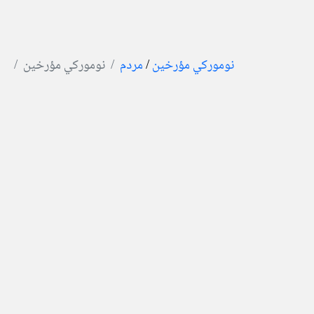
نومورکي مؤرخین
/
مردم
نومورکي مؤرخین