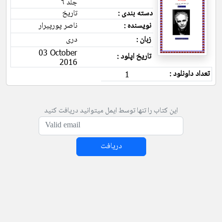
جلد ۶
دسته بندی :
تاریخ
نویسنده :
ناصر پورپیرار
زبان :
دری
03 October
تاریخ اپلود :
2016
تعداد داونلود :
1
این کتاب را تنها توسط ایمل میتوانید دریافت کنید
دریافت