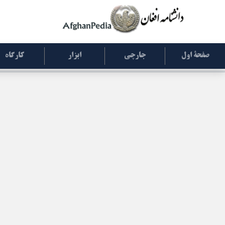
صفحۀ اول
جارچی
ابزار
کارگاه