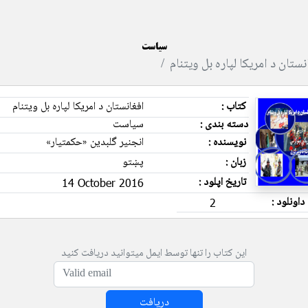
سیاست
نستان د امریکا لپاره بل ویتنام
کتاب :
افغانستان د امریکا لپاره بل ویتنام
دسته بندی :
سیاست
نویسنده :
انجنیر گلبدین «حکمتیار»
زبان :
پښتو
تاریخ اپلود :
14 October 2016
داونلود :
2
این کتاب را تنها توسط ایمل میتوانید دریافت کنید
دریافت