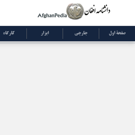
صفحۀ اول
جارچی
ابزار
کارگاه