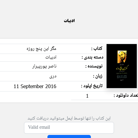
ادبیات
کتاب :
مگر این پنج روزه
دسته بندی :
ادبیات
نویسنده :
ناصر پورپیرار
زبان :
دری
تاریخ اپلود :
11 September 2016
عداد داونلود :
1
این کتاب را تنها توسط ایمل میتوانید دریافت کنید