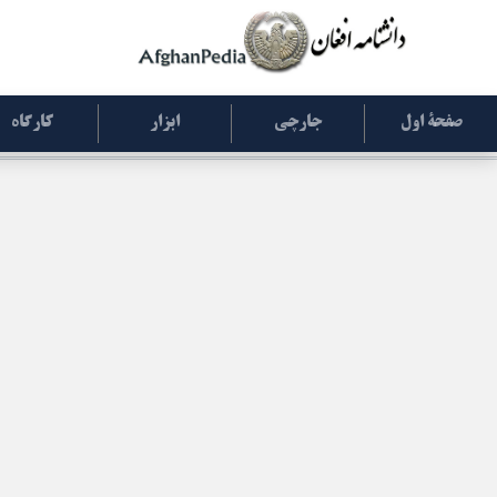
صفحۀ اول
جارچی
ابزار
کارگاه