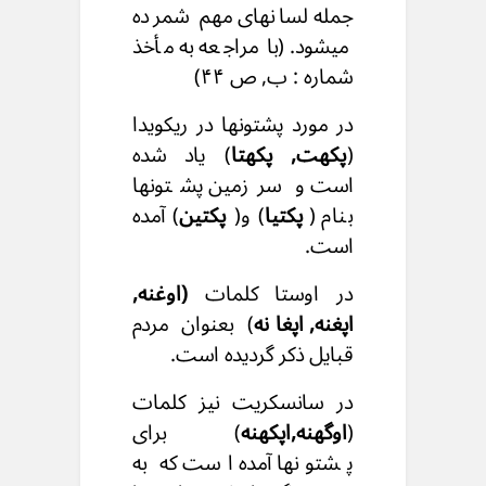
جمله لسانهای مهم شمرده
میشود. (با مراجعه به مأخذ
شماره : ب, ص ۴۴)
در مورد پشتونها در ریکویدا
(
پکهت, پکهتا
) یاد شده
است و سرزمین پشتونها
بنام (
پکتیا
) و(
پکتین
) آمده
است.
در اوستا کلمات
(اوغنه,
اپغنه, اپغانه
) بعنوان مردم
قبایل ذکر گردیده است.
در سانسکریت نیز کلمات
(
اوگهنه,اپکهنه
) برای
پشتونها آمده است که به