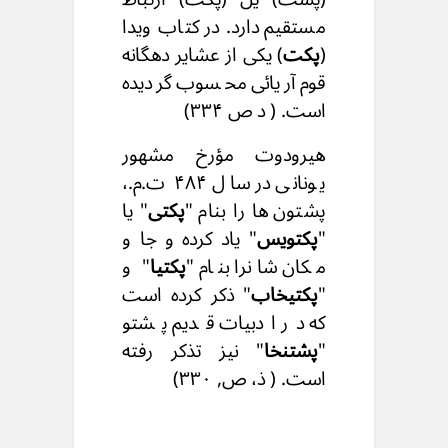
مستقیم دارد. در کتاب ویدا
(
پکت
) یکی از عشایر دهگانه
قوم آریائی محسوب گردیده
است. ( د ص ۳۳۴)
هیرودوت مؤرخ مشهور
یونانی در سال ۴۸۴ ت.م.،
پشتون ها را بنام "
پکتی
" یا
"
پکتویس
" یاد کرده و جا و
مکان شانرا بنام "
پکتیا
" و
"
پکتیخاب
" ذکر کرده است
که در ادبیات قدیم پشتو
"
پشتنخا
" نیز تذکر رفته
است. ( ذ، ص, ۳۳٠)