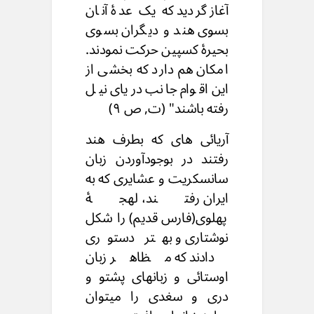
آغاز گردید که یک عدۀ آنان
بسوی هند و دیگران بسوی
بحیرۀ کسپین حرکت نمودند.
امکان هم دارد که بخشی از
این اقوام جانب دریای نیل
رفته باشند" (ت, ص ۹)
آریائی های که بطرف هند
رفتند در بوجودآوردن زبان
سانسکریت و عشایری که به
ایران رفتند، لهجۀ
پهلوی(فارس قدیم) را شکل
نوشتاری و بهتر دستوری
دادند که مظاهر زبان
اوستائی و زبانهای پشتو و
دری و سغدی را میتوان