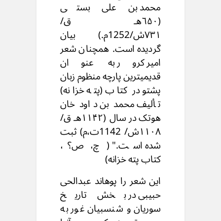
محمد بن علی بستی
(٦۵٠هـ ق/
۷۳۱ش/1252م.) بیان
گردیده است. همچنان شعر
امیر کرور به عنوان
قدیمیترین پارچه منظوم زبان
پشتو در کتاب (پته خزانه)
تألیف محمد بن داود خان
هوتک در سال (۱۱۴۲هـ ق/
۱۱٠۸ش/ 1142ت،م) ثبت
شده است." ( چ، ص؟،
کتاب پته خزانه)
این شعر را پوهاند عبدالحی
حبیبی در بخش تاریخ
سوریان و شنسبیان غور به