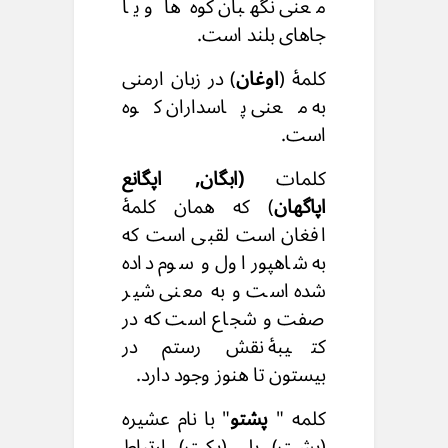
معنی نگهبان کوه ها و یا
جاهای بلند است.
کلمۀ (
اوغان
) در زبان ارمنی
به معنی پاسداران کوه
است.
کلمات
(ابگان, اپگانع
اپاگهان
) که همان کلمۀ
افغان است لقبی است که
به شاهپور اول و سوم داده
شده است و به معنی شیر
صفت و شجاع است که در
کتیبۀ نقش رستم در
بیستون تا هنوز وجود دارد.
کلمه "
پشتو
" با نام عشیره
(پشت) یل (پکت) ارتباط