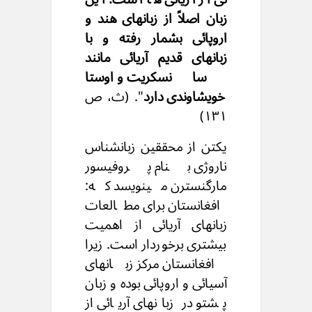
زبان اصلاً از زبانهای هند و
اروپائی بشمار رفته و با
زبانهای قدیم آریائی مانند
سانسکریت و اوستا
خویشاوندی دارد
". (ث، ص
۱۳۱)
یکتن از محققین زبانشناس
ناروژی بنام پروفیسور
مارگنسترن مینویسد که:
افغانستان برای مطالعات
زبانهای آریائی از اهمیت
بیشتری برخوردار است. زیرا
افغانستان مرکز زبانهای
آسیائی و اروپائی بوده و زبان
پشتو در زبانهای آریائی از