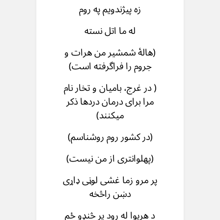
زه پیژندویم په روم
له ما اتل نسته
(هالۀ شمشیر من هرات و
جروم را فراگرفته است)
( در غرج، بامیان و تخار نام
مرا برای درمان دردها ذکر
میکنند)
(در کشور روم روشناسم)
(پهلوانتری از من نیست)
پر مرو زما غشی لوڼی ډاړی
دښن راڅخه
د هریوا له رود پر څنډو ځم