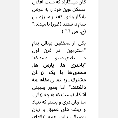
گان مینگارند که ملت افغان
مسکن نوین خود را به غرض
یادگار وادی که در سرزمین
شام داشتند (غور) نامیدند."
(ج، ص ٦٦ )
یکی از محققین یونانی بنام
"استرابون" در قرن اول
میلادی مینویسد که:
"
باختری ها, پارس ها,
سغدی ها با یک زبان
مشترک ـ ریتمی مفاهمه
داشتند.
" اما بطور یقیینی
آشکار نیست که به چه زبانی.
اما زبان دری و پشتو که بنیاد
و ریشه های عمیق با زبان
اوستائی دارد, همه زبانهای