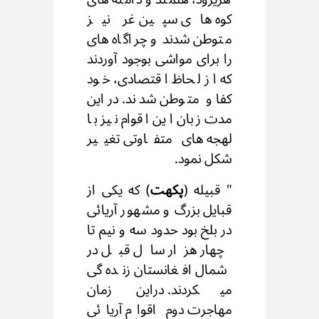
کوه های سپین غر نیز
متوطن شدند و چراگاه های
را برای مواشی بوجود آوردند
که از لحاظ اقتصادی، خود
کفا و متوطن شدند. دراین
مدت زبان این اقوام نیز با
لهجه های متفاوتی تغییر
شکل نمود.
" قبیله (
پکهت
) که یکی از
قبایل بزرگ و مشهور آریائی
در بلخ بود حدود سه و نیم تا
چهار هزار سال قبل در
شمال افغانستان زنده گی
میکردند. دراین زمان
مهاجرت دوم اقوام آریائی