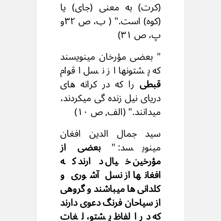
(کرت) به معنی (جای) یا
(کوه) است." ( ب، ص ۳۲و
پ، ص ۳۱)
" بعضی مؤرخان مینویسند
که پشتونها از نسل اقوام
قبطی
را که در کرانه های
دریای نیل زنده گی میکردند،
میدانند." (الف, ص ۱٠)
سید جمال الدین افغان
مینویسد: "
بعضی از
مؤرخین خیال دارند که
افغانها از نسل آشوری و
کلدانی ها میباشند و گروهی
از سیاحان فرنگ دعوی دارند
که در الفاظ پشتو، لغات