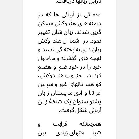
دراین زبانها دریافت.
عده ئی از آریائی ها که در
دامنه های هندوکش مسکن
گزین شدند، زبان شان تغییر
نمود. در شمال هندوکش
زبان دری به پخته گی رسید و
لهجه های گذشته و ماحول
خود را در خود ضم و هضم
کرد. در جنوب هندوکش،
کوهستانهای غور و سپین
غر تا وادی سیستان زبان
پشتو بعنوان یک شاخۀ زبان
آریائی شکل گرفت.
همچنانکه قرابت و
شباهتهای زیادی بین