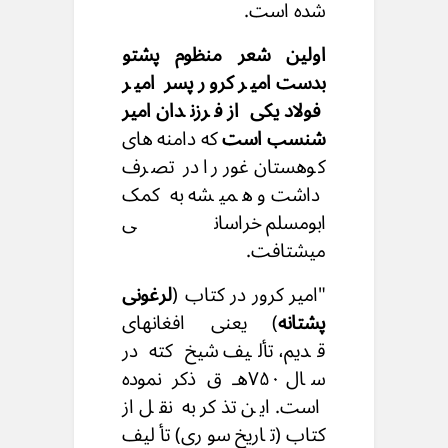
شده است.
اولین شعر منظوم پشتو
بدست امیر کرور پسر امیر
فولاد یکی از فرزندان امیر
شنسب است
که دامنه های
کوهستان غور را در تصرف
داشت و همیشه به کمک
ابومسلم خراسانی
میشتافت.
"امیر کرور در کتاب (
لرغونی
پشتانه
) یعنی افغانهای
قدیم، تألیف شیخ کته در
سال ۷۵٠هـ ق ذکر نموده
است. این تذکر به نقل از
کتاب (تاریخ سوری) تألیف