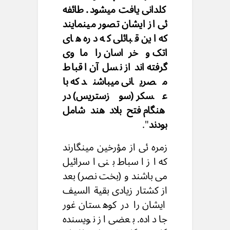
کلدانی یافت میشود. طائفه
ئی از ایشان تصور مینمایند
که این قبائلی که دره های
اتک و خراسان را ماوی
گرفته اند از نسل آن اقباط
مصریانی میباشند که با
عسکر (سوزستریس) در
هنگام فتح بلاد هند شامل
بودند
".
زمره ئی از مؤرخین مینگارند
که از اسباط بنی اسرائیل
می باشند و (بخت نصر) بعد
از کشتار زیادی بقیة السیف
ایشان را در کوهستان غور
جا داده. بعضی از نویسنده