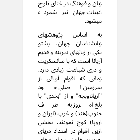
زبان و فرهنگ در غنای تاریخ
ادبیات جهان نیز شمرده
میشود.
به اساس پژوهشهای
زبانشناسان جهان، پشتو
یکی از زبانهای دیرینه و قدیم
آریانا است که با سانسکریت
و دری شباهت زیادی دارد.
زمانی که اقوام آریائی از
سرزمین اصلی خود
"آریاناویجه" و از "بخدی" یا
بلخ امروز به طرف
جنوب(هند) و غرب (ایران و
اروپا) کوچ نمودند، بخشی
ازین اقوام در امتداد دریای
هریرود، هلمند و دامنه های