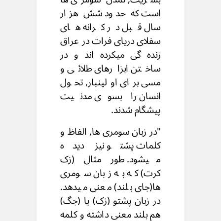
است که حدود شش هزار
سال قبل در کرانه های
سفلای دریای فرات در عراق
زنده گی میکرده اند و در
ساختن ابزارهای طلائی و
مسی برای اولینبار, تحول
انسان را بسوی مدنیت
پیشگام شدند.
"در زبان سومری ها, الفاظ و
کلمات پشتو نیز دیده
میشود. طور مثال (زک
کرت) که به زبان سومری
ها(جای بلند) معنی میدهد.
در زبان پشتو (زک) یا (جگ)
هم بلند معنی داشته و کلمه