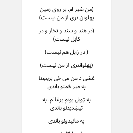
(من شیر ام، بر روی زمین
پهلوان تری از من نیست)
(در هند و سند و تخار و در
کابل نیست)
( در زابل هم نیست)
(پهلوانتری از من نیست)
غشی د من می ځی بریښنا
په میر څمنو باندی
په ژوبل یونم یرغالم، په
تیښدیدنو باندی
په ماتیدونو باندی