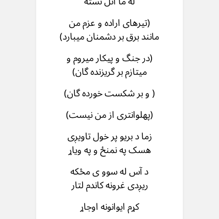
له ما اتل نسته
(تیرهای اراده و عزم من
مانند برق بر دشمنان میبارد)
(در جنگ و پیکار میروم و
میتازم بر گریزنده گان)
( و بر شکست خورده گان)
(پهلوانتری از من نیست)
زما د بریو پر خول تاویږی
هسک په نمنځ و په ویاړ
د آس له سوو ی مځکه
ریږدی غرونه کاندم لتار
کړم ایوانونه اوجاړ