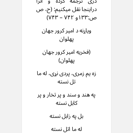
دری ترجمه کرده و آنرا
دراینجا نقل میکنیم: (ح، ص
ص:۱۳۳و ۷۴۲ – ۷۴۳)
ویاړنه د امیر کرور جهان
پهلوان
(فخریه امیر کرور جهان
پهلوان)
زه یم زمری، پردی نړی، له ما
تل نسته
په هند و سند و پر تخار و پر
کابل نسته
بل په زابل نسته
له ما اتل نسته