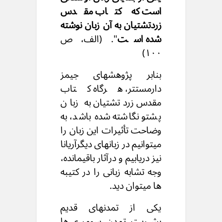
است که کتاب مقدس
زردتشتیان به آن زبان نوشته
شده است
". (الف، ص
۱٠٠)
بنابر پژوهشهای جیمز
دارمستتر، هرگاه کتاب
مقدس زردتشتیان به زبان
پشتو نگاشته شده باشد، به
وضاحت تأثیرات این زبان را
میتوانیم در زبانهای دیگرآریانا
نیز دریابیم و درآثار باقیمانده،
وجه تشابه زبانی را در کتیبه
ها میتوان دید.
یکی از تمدنهای قدیم
بشریت, تمدن سومری ها