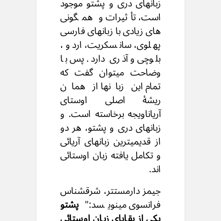
زبانهای دری و پشتو موجود
است، تأثیرات و همگونی
های زیادی با زبانهای فارسی
پهلوی، سانسکریت، اردو ،
بلوچی و آذری دارد. پس با
وضاحت میتوان گفت که
تمام این زبانها از همان
ریشۀ اصلی اوستای
آریاناویجه برخاسته است. و
زبانهای دری و پشتو، هر دو
از قدیمیترین زبانهای آریائی
و تکامل یافته زبان اوستائی
اند.
جیمز دارمستتر، شرقشناس
فرانسوی مینویسد:"
پشتو
یکی از بقایای زبان اوستائی