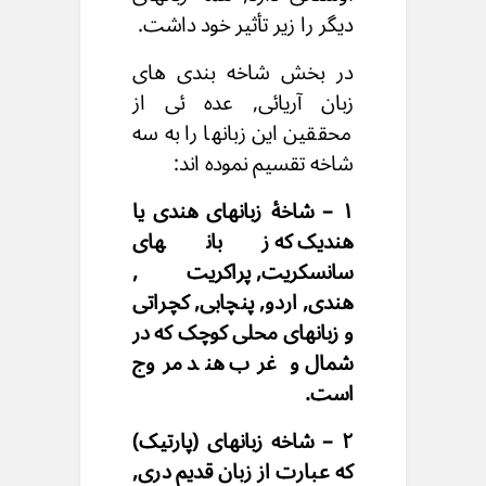
دیگر را زیر تأثیر خود داشت.
در بخش شاخه بندی های
زبان آریائی, عده ئی از
محققین این زبانها را به سه
شاخه تقسیم نموده اند:
۱ – شاخۀ زبانهای هندی یا
هندیک که زبانهای
سانسکریت, پراکریت,
هندی, اردو, پنچابی, کچراتی
و زبانهای محلی کوچک که در
شمال و غرب هند مروج
است.
۲ – شاخه زبانهای (پارتیک)
که عبارت از زبان قدیم دری,