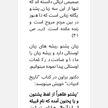
صمیمی آریائی دانسته اند که
تنها از این سه زبان, پشتو
یگانه زبانی است که تا هنوز
در بین مردم مروج است و
زنده مانده است. (ب, ص
۴۱)
زبان پشتو ریشه های زبان
اوستائی دارد و ریشه زبان را
ما با وضاحت در کلمات
اوستائی پیدا نموده میتوانیم.
دکتور براون در کتاب "تاریخ
ادبیات" خویش مینویسد:
"
پشتو ظاهراً از لفظ پشتون
و یا پختون آمده که نام قبیله
ئی از آریائی ها است. این