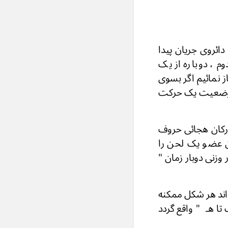
ئروی جریان پیدا
م ، دوباره از یک
 نمائیم اگر بسوی
ین وضعیت یک حرکت
د .
رکان هجائی حروف
ن عضو یک لحن را
 وزنی دوبار زمان "
واند هر شکل ممکنه
تا هـ " واقع گردد