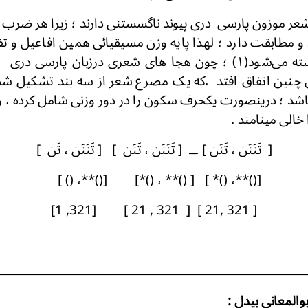
شعر موزون پارسی دری پیوند ناگسستنی دارند ؛ زیرا هر ضرب د
 مطابقت دارد ؛ لهذا پایه وزن مسیقیائی همین افاعیل و ت
تقطیع شعر بکار بسته می‌شود(۱) ؛ چون هجا های شعری درزبان پار
ی چنین اتفاق افتد ،که یک مصرع شعر از سه بند تشکیل شده
د ؛ درینصورت یکحرف سکون را در دور وزنی شامل کرده ، وان
ا خالی مینامند .
[ تَنَنَن ، تَنَن ] ــ [ تَنَنَن ، تَنَن ] [ تَنَنَن ، تَن ]
[()**، ()* ] [ ()** ، ()*] [()**، () ]
[ 321 ,21 ] [ 321 , 21 ] [321, 1]
ـــــــــــــــــــــــــــــــــــــــــــــــــــــــــــــــــــــــــــــــــــــــــ