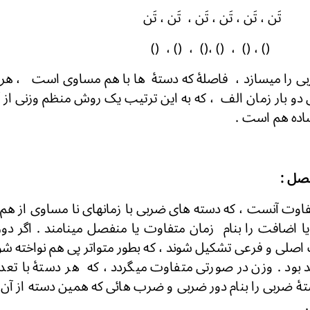
تَن ، تَن ، تَن ، تَن ، تَن ، تَن
() ، () ، () ،() ، () ، ()
ی را میسازد ، فاصلۀ که دستۀ ها با هم مساوی است ، هر ت
 بار زمان الف ، که به این ترتیب یک روش منظم وزنی از آ
ن خیلی ساده هم است .
فصل :
اوت آنست ، که دسته های ضربی با زمانهای نا مساوی از ه
ا اضافت را بنام زمان متفاوت یا منفصل مینامند . اگر دور 
لی و فرعی تشکیل شوند ، که بطور متواتر پی هم نواخته شو
بود . وزن در صورتی متفاوت میگردد ، که هر دستۀ با ت
تۀ ضربی را بنام دور ضربی و ضرب هائی که همین دسته از آن 
یه یاد میکنند .