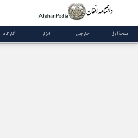
صفحۀ اول
جارچی
ابزار
کارگاه