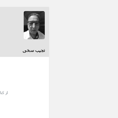
نجیب سخی
از کت