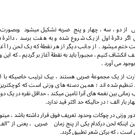
نی از دو ، سه ، چهار و پنج ضربه تشکیل میشود وبصورت دا
 اگر دائرۀ اول از یک شروع شده و به هفت برسد ، دائرهٔ دو
تم میشود . از جانب دیگر از هر نقطۀ که یک لحن را آغاز
ف انکشاف کنیم ، مجبورآ باید به نقطۀ آغاز بر گردیم ، که ا
ا دائروی را بوجود می آور
ارت از یک مجموعۀ ضربی هستند ، بیک ترتیب خاصیکه با ا
تنظیم شده اند ؛ همین دسته های وزنی است که کوچکتری
زمانی بین نغمه های آنرا تامین میکند ، حداقل نقره در یک دور
چهار بار الف ؛ در حالیکه حد اکثر قید ندارد.
، دور وزنی در چوکات وحدود تعریف فوق قرار داشته باشد ، میت
عین اینکه لحن درکدام یکی از پنج زمان ضربی ، یعنی از "الف 
ربی است ، که برکن شعر تطبیق گردد.