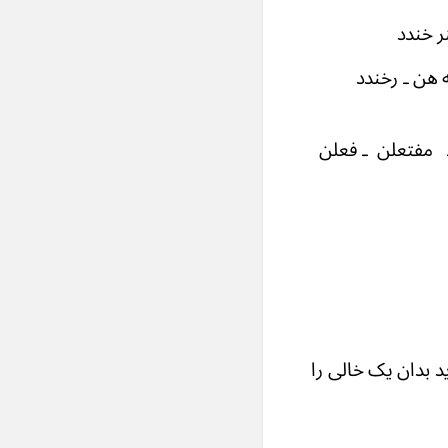
ر خندد
مبه هن ـ رخندد
تعلن ـ فعلن
د بدان یک خالی را