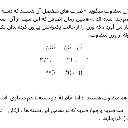
 وزن متفاوت میگوید « ضرب های منفصل آن هستند که دسته 
م جدا شده اند .» همین زمان اضافی که ابن سینا از آن صح
ر می آورد ، که وزن را از حالت یکنواختی بیرون کرده بدان ی
ۀ از وزن متفاوت :
تَن تَنَن تَنَنَن
۱ ، ۲۱ ،۳۲۱
() ، ()* ، ()**
ز هم متفاوت هستند ؛ اما فاصلهٔ دو دسته با هم مس
 سه ضربه و چهار ضربه که در تمامی این دسته ها ، ارکان در
 ) قراردارند .