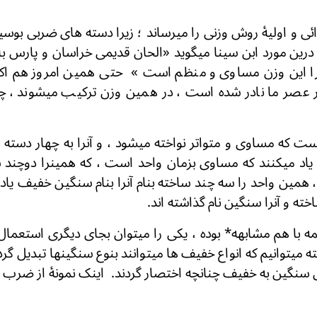
ئی و اولیۀ روش وزنی را میرساند ؛ زیرا دسته های ضربی بوس
. درین مورد ابن سینا میگوید «الحان قدیمی خراسان و پارس ب
زیرا این وزن مساوی و منظم است » حتی همین امروز هم اکث
ر عصر ما نادر شده است ، در همین وزن ترکیب میشوند ، چو
 است .
که مساوی و متواتر نواخته میشود ، و آنرا به چهار دسته ت
 یاد میکنند که مساوی بزمان واحد است ، که همینرا دوچند
همین واحد را سه چند ساخته بنام آنرا بنام سنگین خفیف یاد کر
چند ساخته و آنرا سنگین نام گذاشته اند.
ا هم مشابهه* بوده ، یکی را میتوان بجای دیگری استعمال کر
ه میتوانیم که انواع خفیف ها میتوانند بنوع سنگینها تبدیل گرد
سنگین به خفیف چنانچه اختصار گردند. اینک نمونۀ از ضرب م