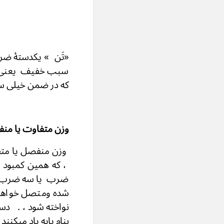
«تَن » یکدستۀ ضرب
سبب خفیف یعنی دو
که در ضم
وزن متفاوت یا من
وزن منفصل یا متف
، که همین کمبود ی
ضرب یا سه ضرب اص
شده ومتصل خواهد 
نواخته شود ، . دس
بنام پا