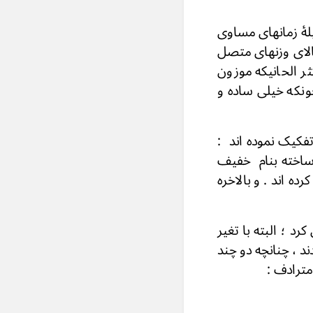
یلۀ زمانهای مساوی
الای وزنهای متصل
ر الحانیکه موزون
نکه خیلی ساده و
فکیک نموده اند :
 ساخته بنام خفیف
ده اند . و بالاخره
د ؛ البته با تغیر
ند ، چنانچه دو چند
ترادف :