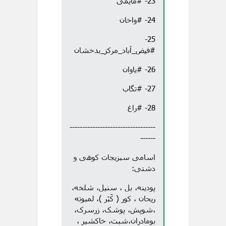
23- #مایمی
24- #واخان
25-
#فیض_آباد_مرکز_بدخشان
26- #یاوان
27- #تگاب
28- #راغ
----------------------------------
------
اسامی سبزیجات کوهی و
دشتی:
پودینه، بل ، سنیل، شلخه،
ریحان ، کور ( کَبَر )، لمبوته
،شوپش، پوشک، زرسرک،
بومادران،شبت، خاکشیر ،