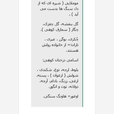
موملایی ( شیره ای که از
دل سنگ ها بدست می
آید ) ،
گل بنفشه، گل چغزک،
چگار ( سمارق کوهی ).
چُکری، بوگن ، عبری ،
تاران:= از خانواده رواش
هستند.
اسامی درختان کوهی:
بلوط، ارچه، توغ، شکندی ،
شولش ( ارغوان ) ، پسته،
ارغی، زرنگ، بادام، آرچه،
دولانه، توت و انگور.
اوغور= هاونگ سنگی.