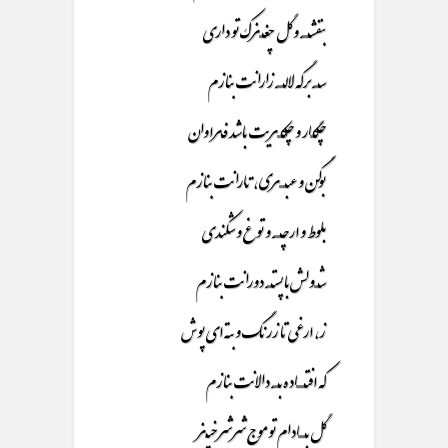
بنفشـــــــه و گل چغــــزک تو داری
ســـــه برگه لالـــــــه زارانت بنازم
چگــــار و چُکـــــریت باشد فـراوان
بوگن و عبـــــــری ، تـارانت بنازم
بلوط و ارچـــــــه و توغ و شکندی
شـــــولش با پستـــــه دورانت بنازم
ز، ارغی تا زرنگ و بته ای پوش
که افتـــــــــاده بــــــه دالانت بنازم
گل بــــــــادام تو موج شرشر خیــز