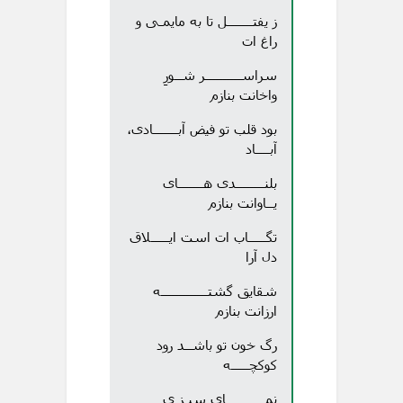
ز یفتـــــــل تا به مایمـی و
راغ ات
سراســــــــــر شــورِ
واخانت بنازم
بود قلب تو فیض آبـــــــادی،
آبــــاد
بلنــــــــدی هـــــــای
یــاوانت بنازم
تگـــــاب ات است ایـــــلاق
دل آرا
شقایق گشتـــــــــــــه
ارزانت بنازم
رگ خون تو باشــد رود
کوکچـــــه
نمـــــــــــای سبـز ی