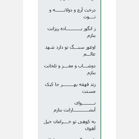
درخت آرچ و دولانـــــــه و
تــــوت
ز انگور بــــــــــــاده ریزانت
بنازم
اوغور سنـــگ تو دارد شهد
عالـــم
دوشـــاب و مغــــز و تلخانت
بنازم
زند قهقه بهـــــــــر جا کبک
مستت
نــــــــــوای
آبشــــــــــــارانت بنازم
به کوهی تو خــــرامان خیل
آهوی