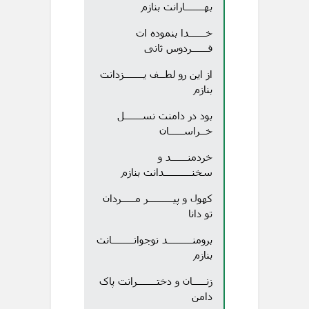
بهـــــــارانت بنازم
خــــــدا بنموده ات
فــــــردوس ثانی
از این رو لطــف یـــــــزدانت
بنازم
بود در دامنت نســــــل
خــراســـــان
خردمنــــــد و
سخنــــــــــدانت بنازم
کهول و پیـــــــــر مـــــردان
تو دانا
برومنـــــــــد نوجوانــــــــانت
بنازم
زنـــــان و دختـــــــرانت پاک
دامن