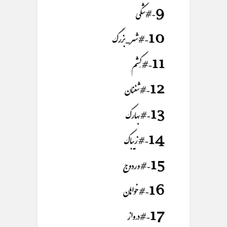
9- #شکی
10- #شهر_بزرگ
11- #کِشم
12- #شغنان
13- #بهارک
14- #زیباک
15- #وردوج
16- #خواهان
17- #درواز