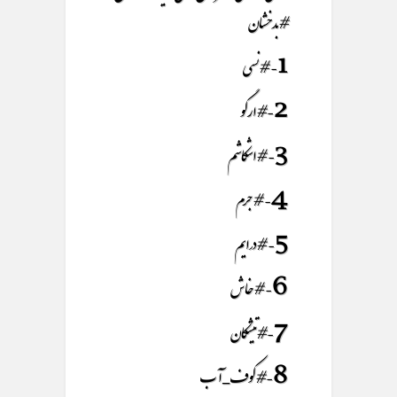
#بدخشان
1- #نسی
2-#ارگو
3- #اشکاشم
4- #جرم
5- #درایم
6- #خاش
7-#تیشکان
8-#کوف_آب