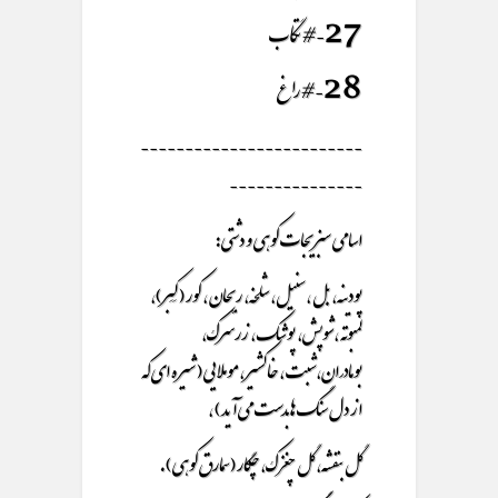
27- #تگاب
28- #راغ
-------------------------
---------------
اسامی سبزیجات کوهی و دشتی:
پودینه، بل ، سنیل، شلخه، ریحان ، کور ( کَبَر )،
لمبوته ،شوپش، پوشک، زرسرک،
بومادران،شبت، خاکشیر ، موملایی ( شیره ای که
از دل سنگ ها بدست می آید ) ،
گل بنفشه، گل چغزک، چگار ( سمارق کوهی ).