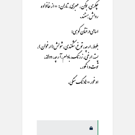
چُکری، بوگن ، عبری ، تاران:= از خانواده
رواش هستند.
اسامی درختان کوهی:
بلوط، ارچه، توغ، شکندی ، شولش ( ارغوان ) ،
پسته، ارغی، زرنگ، بادام، آرچه، دولانه،
توت و انگور.
اوغور= هاونگ سنگی.