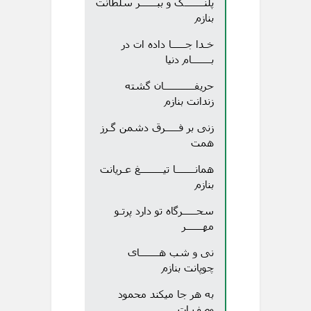
پلنـــــــگ و ببــــــر سلطانت
بنازم
خـدا جـــــا داده ات در
بـــــــام دنیا
حریفـــــــــــان گشته
زندانت بنازم
زنی بر فـــــرق دشمن گـرز
همت
همانـــــــا تیــــــــغ عـریانت
بنازم
سحـــــرگاه تو دارد پرتـو
مهــــــر
نی و شب هـــــــای
چوپانت بنازم
به هر جا میکند محمود
وصف ات