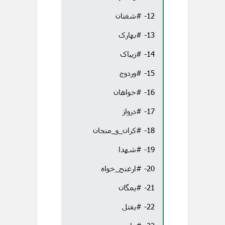
12- #شغنان
13- #بهارک
14- #زیباک
15- #وردوج
16- #خواهان
17- #درواز
18- #کران_و_منجان
19- #شهدا
20- #ارغنج_خواه
21- #یمگان
22- #یفتل