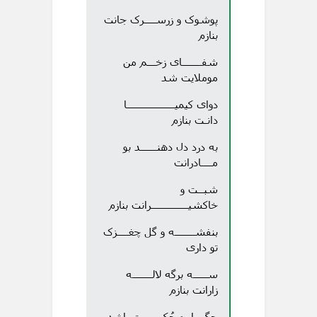
پوشوک و زرســــرک جانت
بنازم
شفـــــــای زخـــم من
موملایت شد
دوای کیمیـــــــــــــــــا
دانـت بنازم
به درد دل دهنــــــد بو
مــــادرانت
شبــت و
خاکشیـــــــــــــرانت بنازم
بنفشـــــــه و گل چغــــزک
تو داری
ســـــه برگه لالـــــــه
زارانت بنازم
چگــــار و چُکـــــریت باشد