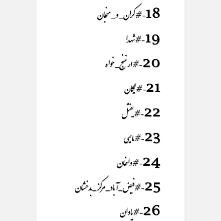
18- #کران_و_منجان
19- #شهدا
20- #ارغنج_خواه
21- #یمگان
22- #یفتل
23- #مایمی
24- #واخان
25- #فیض_آباد_مرکز_بدخشان
26- #یاوان