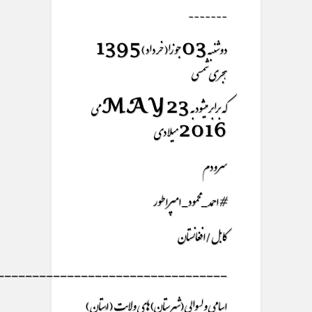
-------
دوشنبه 03 جوزا( خرداد ) 1395
هجری شمسی
که برابر میشود به 23 MAY می
2016 میلادی
سرودم
#احمد_محمود_امپراطور
کابل/افغانستان
_________________________________
اسامی ولسوالی (شهرستان) های ولایت ( اُستان )