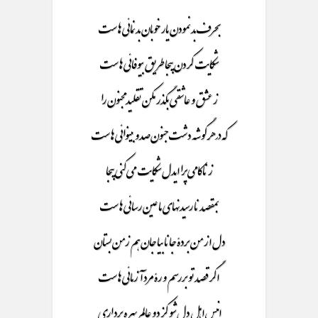
بحرف بد نمودن یار خوبان بد نمائی هاست
شکایت کردن بیجا طریق بیوفائی هاست
ز عشق و عاشقی بگذر مکن تقلید مجنون را
که در هر گوشه دشت جنون صدو بینوائی هاست
ز ناکامی پرا ایدل شکایت می کنی بیجا
بمقصد نا رسیدنهای ما عین رسائی هاست
دل از من بردۀ جانا بیا جان هم زمن بستان
اگر قصد تو بررسم و رۀ مرد آزمائی هاست
انیس اهل دل شو کز دو عالم بهره برداری