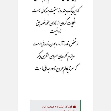
که این یک چند روز هستیت بهر کمائی هاست
شکایت کردن از نادان بخود تصدیق
نادانیست
ز شخص نارسا آزرده بودن نارسائی هاست
مرا بزم گلرویان مبرای عشقری دیگر
که سر تا پا دلم مجروح نا سور جدائی هاست
املاء، انشاء و صحت این
مضمون، هنوز بررسی و تأیید