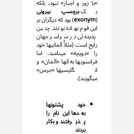
«با زور و اجبار» نبود، بلکه
یک
برچسپ بیرونی
(
exonym
) بود که دیگران بر
این قوم نهاده بودند. چنین
پدیده ئی در سراسر جهان
رایج است (مثلاًً آلمانیها خود
را «دویچه» مینامند، اما
فرانسویها به آنها «آلمان» و
انگلیسیها «جرمن»
میگویند).
خود پشتونها
بعدها این نام را
پذیرفتند و بکار
بردند