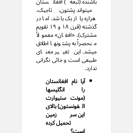
باشنده (تبعه) افغانستان
میتواند پشتون، تاجیک،
هزاره یا ازبک باشد. اما در
گذشته (قرن ۱۸ و ۱۹ تقویم
مشترک)، «افغان» معمولاً
منحصراً به پشتونها اطلاق
میشد. این تغییر معنای
طبیعی است و جائی نگرانی
ندارد.
آیا نام افغانستان
را انگلیسها
(مونت ستیوارت
الفونستون) بالای
این سرزمین
تحمیل کرده
است؟