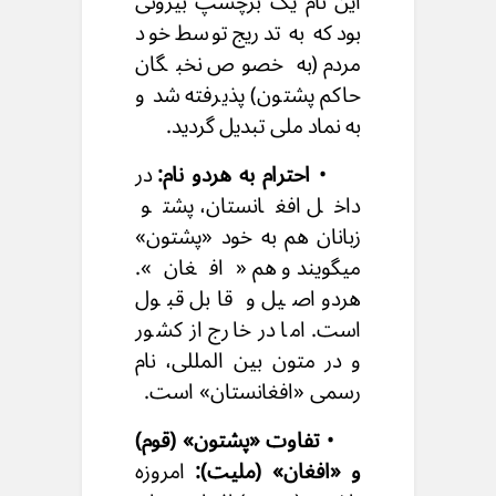
این نام یک برچسپ بیرونی
بود که به تدریج توسط خود
مردم (به خصوص نخبگان
حاکم پشتون) پذیرفته شد و
به نماد ملی تبدیل گردید.
•
احترام به هردو نام:
در
داخل افغانستان، پشتو
زبانان هم به خود «پشتون»
میگویند و هم «افغان».
هردو اصیل و قابل قبول
است. اما در خارج از کشور
و در متون بین المللی، نام
رسمی «افغانستان» است.
•
تفاوت «پشتون» (قوم)
و «افغان» (ملیت):
امروزه