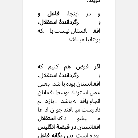
و در اینجا،
فاعل و
برگردانندۀ استقلال،
افغانستان نیست بلکه
بریتانیا میباشد.
اگر فرض هم کنیم که
برگردانندۀ استقلال،
افغانستان بوده باشد، یعنی
عمل استرداد توسط افغانان
انجام یافته باشد، بازهم
نادرست میافتد چون ادعا
میشود که
استقلال
افغانستان
در قبضۀ انگلیس
بوده است پس
یگانه فاعل