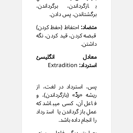
بازگرداندن،
برگرداندن،
برگشتاندن، پس دادن.
متضاد:
احتفاظ (حفظ کردن)
قبضه کردن، قید کردن، نگه
داشتن.
معادل انگلیسئ
استرداد:
Extradition
پس، استرداد در لغت، از
ریشه «
ردّ
» (بازگرداندن)، و
فاعل آن، کسی میباشد که
عملِ بازگرداندن یا استرداد
را انجام داده باشد.
بعبارت دیگر،
فاعل چیزی