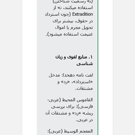
(به رسمیت شناختن)
استفاده میکنند، نه از
Extradition (چون استرداد
در حقوق، بیشتر برای
تحویل مجرم یا اموال
غنیمت استفاده میشود).
۱. منابع لغوی و زبان
شناسی
لغت نامه دهخدا: مدخل
«استرداد»، «رد» و
مشتقات.
القاموس المحیط (عربی-
فارسی): برای بررسی
ریشه «رد» و مشتقات آن
در عربی.
المعجم الوسیط (عربی):