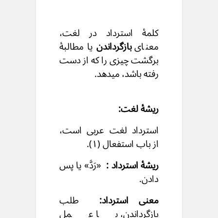
کلمۀ استرداد در لغت،
معنای
بازگرداندن
یا مطالبهٔ
برگشت چیزی را که از دست
رفته باشد، میدهد.
ریشهٔ لغت:
استرداد لغت عربی است،
از باب استفعال (۱).
ریشۀ استرداد :
«رَدَّ» یا پس
دادن.
معنی استرداد:
طلب
بازگرداندن، یا عملِ