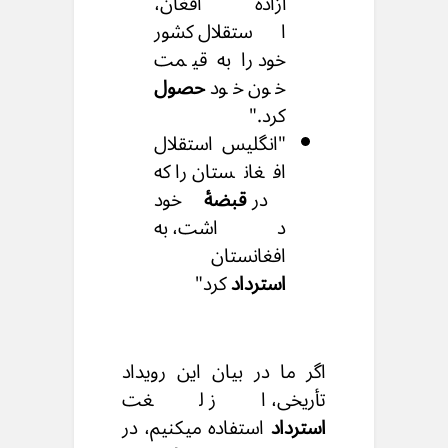
آزادۀ افغان،
استقلال کشور
خود را به قیمت
خون خود
حصول
کرد."
"انگلیس استقلال
افغانستان را که
در
قبضۀ
خود
داشت، به
افغانستان
استرداد
کرد"
اگر ما در بیان این رویداد
تأریخی، از لغت
استرداد
استفاده میکنیم، در