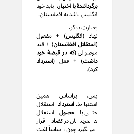
برگردانندۀ با اختیار
،
باید خود
انگلیس باشد نه افغانستان.
بعبارت دیگر،
نهاد (
انگلیس
) + مفعول
(
استقلال افغانستان
) + قید
موصولی (
که در قبضهٔ خود
داشت
) + فعل (
استرداد
کرد
).
پس، براساس همین
استنباط،
استرداد
استقلال
حتی با
حصول
استقلال
همچنان در
تضاد
قرار
میگیرد چون اساساً لغت