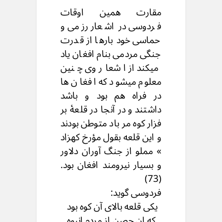
مقارت همین اوقات
فردوسی در اشعار رزمی و
حماسی خود بارها از قدرت
جنگی مردمی بنام افغان یاد
میکند از اشعار وی چنین
معلوم میشود که افغان
ها
در فراه هم بود و باشد
داشتند و در آنجا در قلعۀ بر
فزار کوه مر باد متوطن بودند
و این قلعه بقول مؤرخ کهزاد
» مملو از جنگ آوران دلاور
و بسیار نیرومند افغان بود.
(73)
فردوسی گوید:
یکی قلعه بالای آن کوه بود
که ان حصن از مردم انبوه