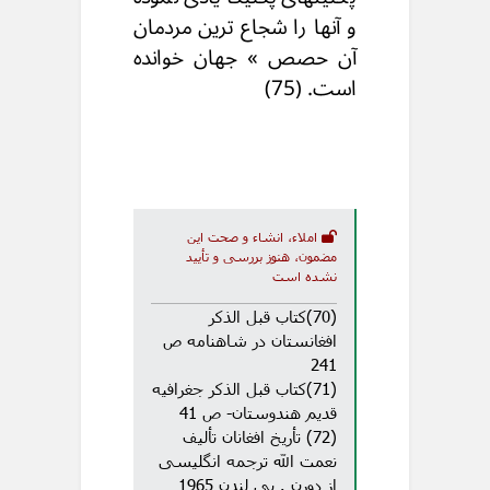
و آنها را شجاع ترین مردمان
آن حصص » جهان خوانده
است. (75)
املاء، انشاء و صحت این
مضمون، هنوز بررسی و تأیید
نشده است
(70)کتاب قبل الذکر
افغانستان در شاهنامه ص
241
(71)کتاب قبل الذکر جغرافیه
قدیم هندوستان- ص 41
(72) تأریخ افغانان تألیف
نعمت الله ترجمه انگلیسی
از دورن . بی لندن 1965