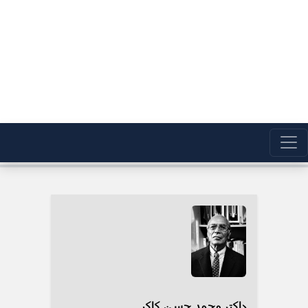
داکتر محمد حسن کاکړ