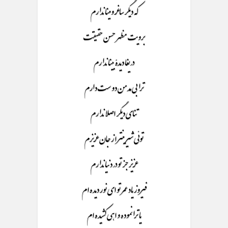
که دیگر ساغر و مینا ندارم
برویت مظهر حسن حقیقت
دریغا دیدۀ بینا ندارم
ترا بی مد من دوست دارم
تنای دیگر اصلا ندارم
توئی شیرینتر از جان عزیزم
عزیز جز تو در دنیا ندارم
فیروز یاد عمر تو ای نور دیده ام
یا ترا نموده و اهی کشیده ام