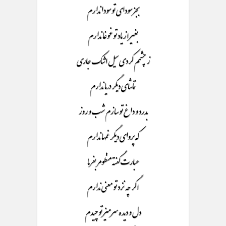
بجز سودای تو سودا ندارم
بغیر از یاد تو غوغا ندارم
ز چشمم کردی سیل اشک جاری
تماشای دیگر دریا ندارم
بدرد و داغ تو سازم شب و روز
که پروای دیگر غمها ندارم
عبارت گفته منظومر بفرما
اگر چه نزد تو معنی ندارم
دل و دیده سر میز تو چیدم