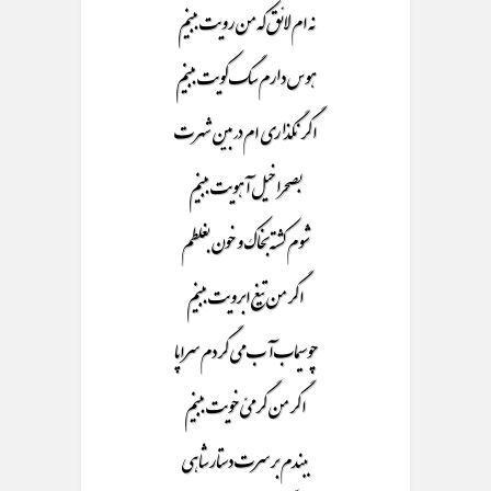
نه ام لائق که من رویت ببینم
هوس دارم سگ کویت ببینم
اگر نگذاری ام در بین شهرت
بصحرا خیل آهویت ببینم
شوم کشته بخاک و خون بغلطم
اگر من تیغ ابرویت ببینم
چوسیماب آب می گردم سراپا
اگر من گرمئ خویت ببینم
ببندم بر سرت دستار شاهی