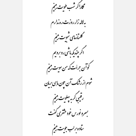
نگارا گر شب طویت ببینم
به لاله زار روزت ره ندارم
گلستانهای شبویت ببینم
اگر چندیکه باشی رو برویم
کو آن جرأت که من سویت ببینم
شوم از رشک آن چون ماهی بریان
رقیبی گر به پهلویت ببینم
بسر و نورس خود عشقری گفت
ستاده بر لب جویت ببینم