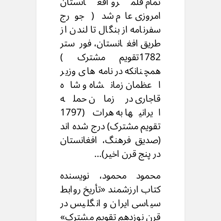
تمام قلمرو افغانستان
امروزی عام شد ( جورج
سفرنامه از بنگال تا لندن از
طریق افغانستان، فورستر
1782تقویم مشترک )
همچنانکه در نامه های وزیر
اعظمان زمانشاه و شاه
قاجاری در زمان حمله
ایرانیها به هرات (1797
تقویم مشترک) درج شده اند
(صدیق فرهنگ، افغانستان
در پنج قرن اخیر)...
محمود محمود، نویسنده
کتاب ارزشمند «تأریخ روابط
سیاسی ایران و انگلیس در
قرن نوزدهم تقویم مشترک»