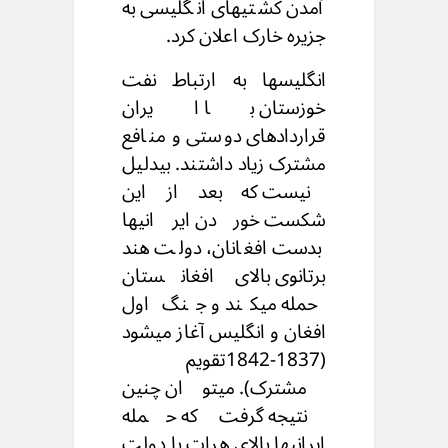
آمدن کشتیهای انگلیسی به
جزیره خارک اعلان کرد.
انگلیسها به ارتباط نفت
خوزستان با ایران
قراردادهای دوستی و منافع
مشترک زیاد داشتند. بیدلیل
نیست که بعد از این
شکست خوردن ایرانیها
بدست افغانان، دولت هند
برتانوی بالای افغانستان
حمله میکند و جنگ اول
افغان و انگلیس آغاز میشود
(1837-1842تقویم
مشترک). میتوان چنین
نتیجه گرفت که حمله
ایرانیها بالای هرات با دولت