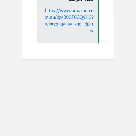
https://www.amazon.co
m.au/dp/B0GF6GQVHC?
ref=yb_qv_ov_kndl_dp_r
w