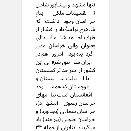
تنها مشهد و نیشاپور شامل
تقسیمات ملکی بنام
خراسان وجود داشت که
شاهرخ نواسهٔ نادر افشار از
طرف احمد شاه ابدالی
بعنوان والی خراسان
مقرر
گردیده بود. امروز هم در
ایران مناطق شرقی این
کشور از سرحد ترکمنستان
تا ایالت سیستان و
بلوچستان که همسرحد
افغانستان است بنامهای
خراسان رضوی (مشهد)،
خراسان شمالی (بجنورد) و
خراسان جنوبی (بیرجند) یاد
میگردند. بنابرآن از جمله ۳۴