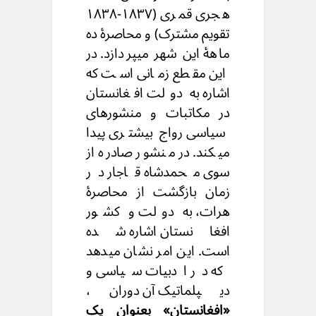
هجری قمری (۱۸۳۷-۱۸۳۸
تقویم مشترک) و محاصرهٔ ده
ماههٔ این شهر میپردازد. در
این مقطع زمانی است که
اشاره به دولت افغانستان
در مکاتبات و منشورهای
سیاسی رواج بیشتری پیدا
میکند. در منشور صادره از
سوی محمدشاه قاجار در
زمان بازگشت از محاصرهٔ
هرات، به دولت و کشور
افغانستان اشاره شده
است. این امر نشان میدهد
که در ادبیات سیاسی و
دیپلماتیک آن دوران،
«افغانستان» بعنوان یک