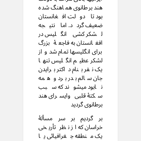
هند برطانوی هماهنگ شده
بود تا دولت افغانستان
ضعیف گردد. اما نتیجه
لشکر کشی انگلیس در
افغانستان به فاجعهٔ بزرگ
برای انگلیسها تمام شد و از
لشکر عظیم انگلیس تنها
یک نفر بنام داکتر برایدن
جان سالم بدر برد و همه
نابود میشوند که سبب
سکتهٔ قلبی وایسرای هند
برطانوی گردید
بر گردیم بر سر مسألهٔ
خراسان که از نظر تأریخی
یک منطقه جغرافیائی یا