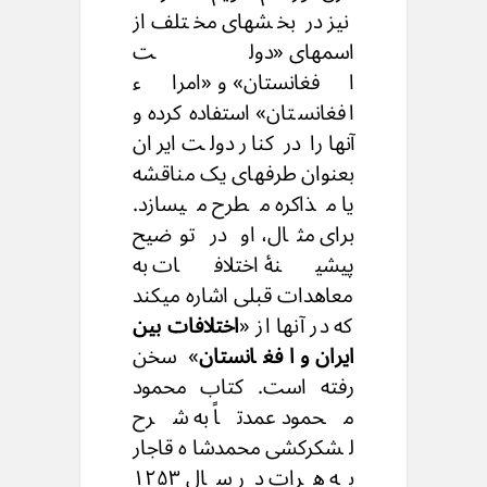
نیز در بخشهای مختلف از
اسمهای «دولت
افغانستان» و «امراء
افغانستان» استفاده کرده و
آنها را در کنار دولت ایران
بعنوان طرفهای یک مناقشه
یا مذاکره مطرح میسازد.
برای مثال، او در توضیح
پیشینهٔ اختلافات به
معاهدات قبلی اشاره میکند
که در آنها از «
اختلافات بین
ایران و افغانستان
» سخن
رفته است. کتاب محمود
محمود عمدتاً به شرح
لشکرکشی محمدشاه قاجار
به هرات در سال ۱۲۵۳