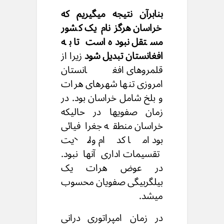
بنابرآن نتیجه میگیریم که
خراسان هرگز نام یک کشور
مستقل نبوده است تا به
افغانستان تبدیل شود
زیرا از
قلمروهای افغانستان
امروزی تنها شهرهای هرات
و بلخ شامل خراسان بود. در
زمان صفویها در حالیکه
خراسان منطقه جغرافیائی
بود اما کدام ولایت
تقسیمات اداری آنها نبود.
در عوض هرات یک
بیلگربیگی صفویان محسوب
میشد.
در زمان امپراتوری درانی