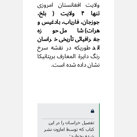
ولایت افغانستان امروزی
تنها ۴ ولایت ( بلخ،
جوزجان، فاریاب، بادغیس و
هرات) شامل حوزه
جغرافیائی تأریخی خراسان
اند
طوریکه در نقشه سرخ
رنگ دایرة المعارف بریتانیکا
نشان داده شده است.
تفصیل خراسان را در این
کتاب که توسط امازون نشر
شده بخوانید: