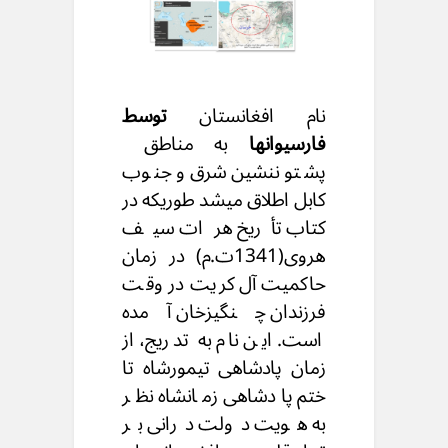
نام افغانستان
توسط
فارسیوانها
به مناطق
پشتوننشین شرق و جنوب
کابل اطلاق میشد طوریکه در
کتاب تأریخ هرات سیف
هروی(1341ت.م) در زمان
حاکمیت آل کریت در وقت
فرزندان چنگیزخان آمده
است. این نام به تدریج، از
زمان پادشاهی تیمورشاه تا
ختم پادشاهی زمانشاه نظر
به هویت دولت درانی بر