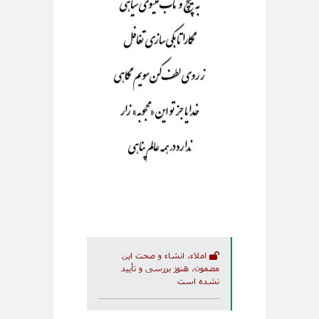
به پیچ و تاب گیسوی سیاهی
نگارا تا بکی سازی تغافل
ز روی لطف کن سویم نگاهی
خدایا جز تو این «محجوبه» زار
ندارد در همه عالم پناهی
املاء، انشاء و صحت این
مضمون، هنوز بررسی و تأیید
نشده است