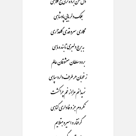
دل من برده ترکی کج کلاهی
بملک دلربایی پادشاهی
نگاری سرو قدی گلعذاری
به برج دلبری تا بنده ماهی
برود سلطان معشوقان عالم
ز خوبان هر طرف دارد سپاهی
نمیدانم مرا از غم چرا کشت
نکردم جز و فا داری گناهی
گرفتار و اسیر و مبتلایم