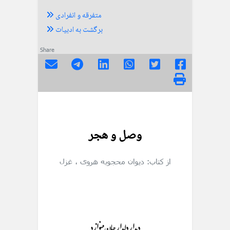
متفرقه و انفرادی
برگشت به ادبیات
Share
وصل و هجر
از کتاب: دیوان محجوبه هروی
، غزل
دیدار دلدار جان مینوازد