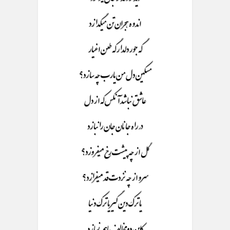
اندوه هجران تن میگدازد
گه جور دلدار گه طعن اغیار
مسکین دل من یارب چه سازد؟
عاشق نباشد آنکس که از دل
در راه جانان جان را نبازد
گل از چه پیشت رخ میفروزد؟
سرو از چه نزدت قد میفرازد؟
یا ترک دین گیر یا ترک دنیا
کاین دو مخالف باهم نسازد