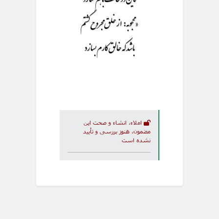
«محجوبه: از خلق مجروح گشتم
باشد که خالق کارم بسازد
املاء، انشاء و صحت این
مضمون، هنوز بررسی و تأیید
نشده است