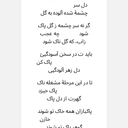
دل سر
چشمۀ شده آلوده به گل
گر نه سر چشمه ز گل پاک
شود چه عجب
زاب، که گل ناک شود
باید ت در سخن آسودگیئ
پاک كن
دل زهر آلودگیی
تا در این مرحلۀ مشغله ناک
پاک خیزد
گهرت از دل پاک
پاکبازان همه خاک تو شوند
خازن
گوهر پاک تو شوند