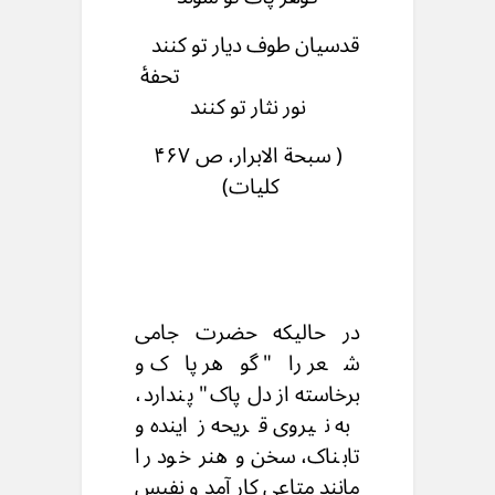
قدسیان طوف دیار تو کنند
تحفۀ
نور نثار تو کنند
( سبحة الابرار، ص ۴۶۷
کلیات)
در حالیکه حضرت جامی
شعر را" گوهر پاک و
برخاسته از دل پاک" پندارد،
به نیروی قریحه زاینده و
تابناک، سخن و هنر خود را
مانند متاعی کار آمد و نفیس