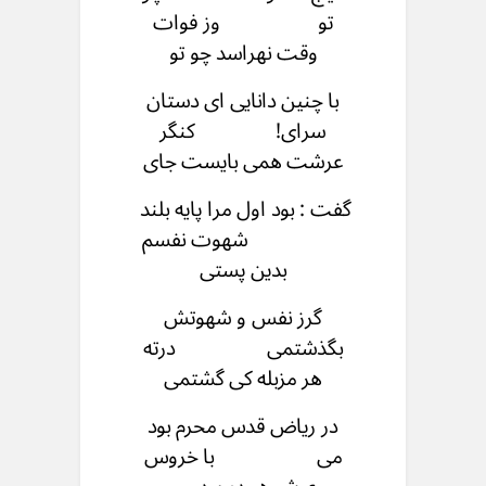
تو وز فوات
وقت نهراسد چو تو
با چنین دانایی ای دستان
سرای! کنگر
عرشت همی بایست جای
گفت : بود اول مرا پایه بلند
شهوت نفسم
بدین پستی
گرز نفس و شهوتش
بگذشتمی درته
هر مزبله کی گشتمی
در ریاض قدس محرم بود
می با خروس