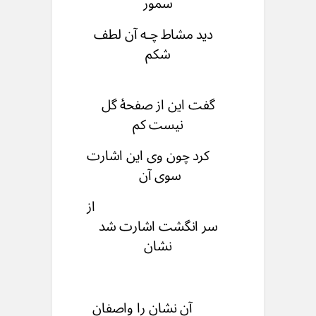
سمور
دید مشاط چـه آن لطف
شكم
گفت این از صفحۀ گل
نیست کم
کرد چون وی این اشارت
سوی آن
از
سر انگشت اشارت شد
نشان
آن نشان را واصفان