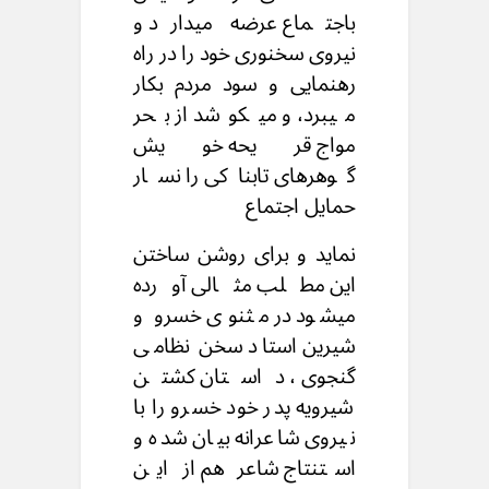
باجتماع عرضه میدارد و
نیروی سخنوری خود را در راه
رهنمایی و سود مردم بکار
میبرد، و میکوشد از بحر
مواج قریحه خویش
گوهرهای تابناکی را نسار
حمایل اجتماع
نماید و برای روشن ساختن
این مطلب مثالی آورده
میشود در مثنوی خسرو و
شیرین استاد سخن نظامی
گنجوی ، داستان کشتن
شیرویه پدر خود خسرو را با
نیروی شاعرانه بیان شده و
استنتاج شاعر هم از این