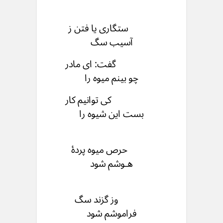
ستگاری یا فتن ز
آسیب سگ
گفت: ای مادر
چو بینم میوه را
کی توانیم کار
بست این شیوه را
حرص میوه پردۀ
هـوشم شود
وز گزند سگ
فراموشم شود