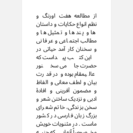
از مطالعه هفت اورنگ و
نظم انواع حکایات و داستان
ها و پند ها و تمثیل ها و
مطالب اجتماعی و عرفانی
و سخنان کار آمد حیاتی در
این کتب پیداست که
حضرت جامی سخنور
عالیمقام بوده و در قدرت
بیان و لطف معانی و الفاظ
و مضمون آفرینی و افادۀ
ادبی و نزدیک ساختن شعر و
سخن بزندگی، خاتم شعرای
بزرگ زبان فارسی در کشور
ماست . در مثنویات خویش
مخصوصاً آنهایی که جنبه