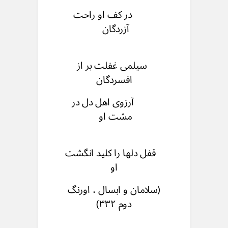
در کف او راحت
آزردگان
سیلمی غفلت بر از
افسردگان
آرزوی اهل دل در
مشت او
قفل دلها را کلید انگشت
او
(سلامان و ابسال ، اورنگ
دوم ۳۳۲)