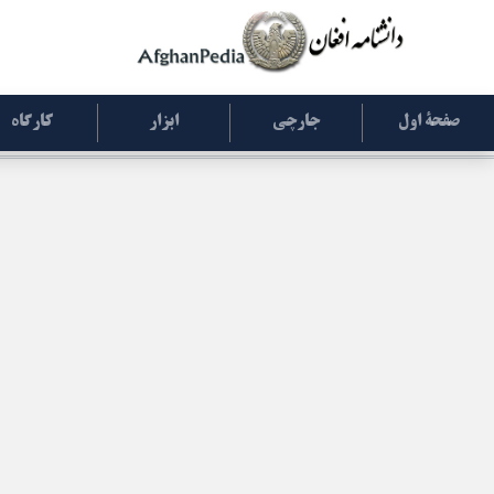
صفحۀ اول
جارچی
ابزار
کارگاه