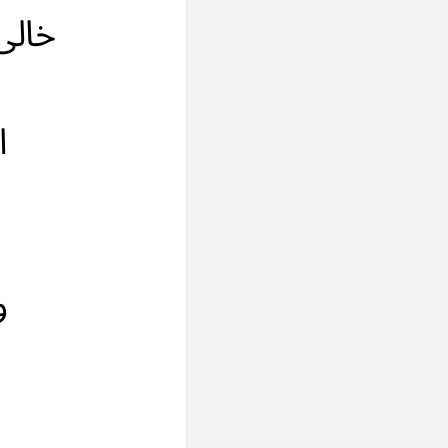
خالی
ا
و