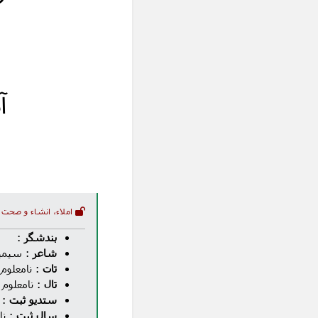
آ
املاء، انشاء و صحت 
بندشگر
:
شاعر
: سیمین
تات
: نامعلوم
تال
: نامعلوم
ستدیو ثبت
: 
سال ثبت
: نا