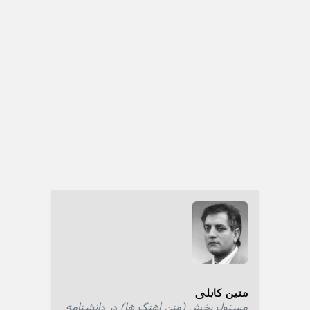
متین کابلی
مسئول بخش (متن آهنگ ها) در دانشنامه