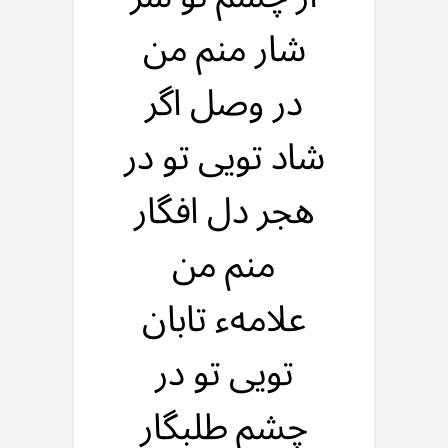
شار منم من
در وصل اگر
شاد تويی تو در
هجر دل افگار
منم من
علامهء تابان
تويی تو در
چشم طلبگار