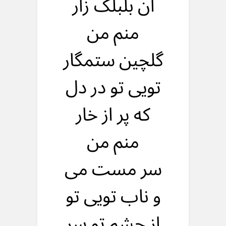
آن بلبلک زار
منم من
گلچين ستمگار
تويی تو در دل
که پر از خار
منم من
سر مست می
و ناب تويی تو
از چشم تو سر