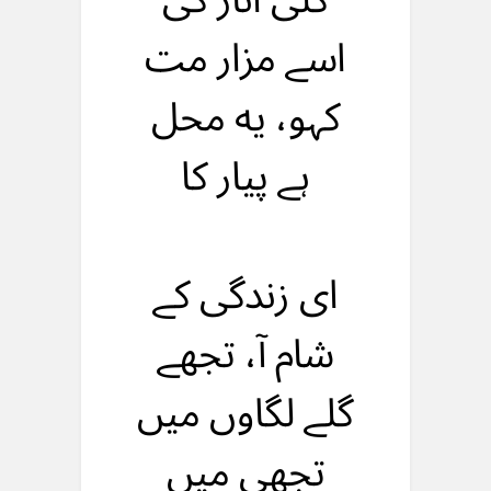
کلی انار کی
اسے مزار مت
کہو، یه محل
ہے پیار کا
ای زندگی کے
شام آ، تجهے
گلے لگاوں میں
تجهی میں