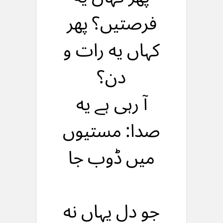
فرصتیں؟ پهر
کہاں یه رات و
دن؟
آ رہی ہے یه
صدا: مستیوں
میں ڈوب جا
جو دل یہاں نه