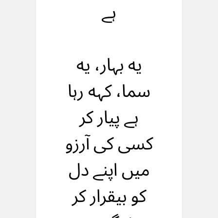
ہے
یه بہار، یه
سما، کہه رہا
ہے پیار کر
کسی کی آرزو
میں اپنے دل
کو بیقرار کر