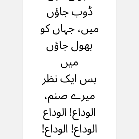
ڈوب جاؤں
میں، جہاں کو
بهول جاؤں
میں
بس ایک نظر
میرے صنم،
الوداع! الوداع
الوداع! الوداع!