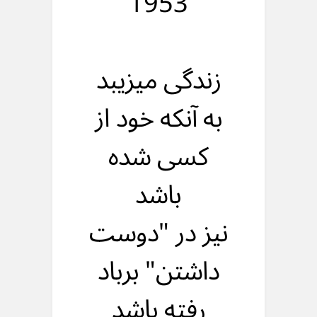
1953
زندگی میزیبد
به آنکه خود از
کسی شده
باشد
نیز در "دوست
داشتن" برباد
رفته باشد