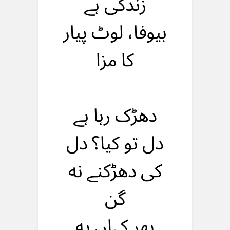
زندگی ہے
بیوفا، لوٹ پیار
کا مزا
دهڑک رہا ہے
دل تو کیا؟ دل
کی دهڑکنے نه
گن
پهر کہاں یه