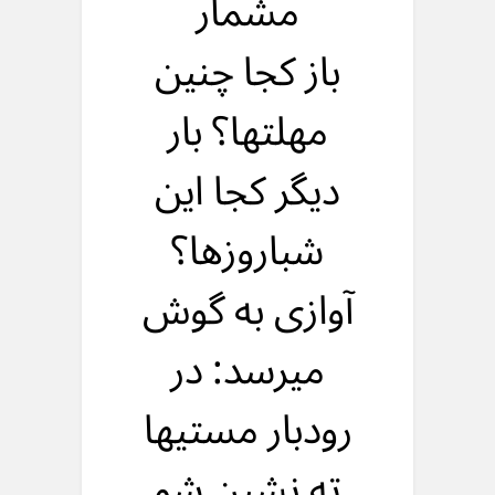
مشمار
باز کجا چنین
مهلتها؟ بار
دیگر کجا این
شباروزها؟
آوازی به گوش
میرسد: در
رودبار مستیها
ته نشین شو