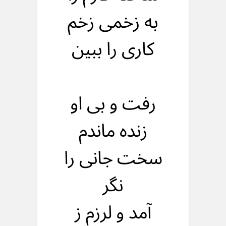
به زخمی زخم
کاری را ببین
رفت و بی او
زنده ماندم
سخت جانی را
نگر
آمد و لرزم ز