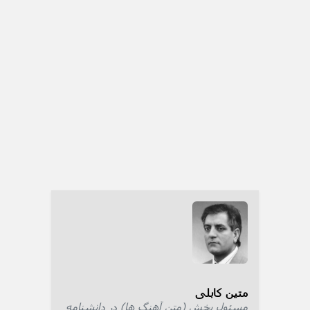
متین کابلی
مسئول بخش (متن آهنگ ها) در دانشنامه