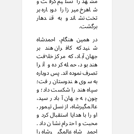
مشهد را تسلیم گرفت و
شاهرخ میرزا را دوباره بر
تخت نشاند و به قندهار
برگشت.
در همین هنگام، احمدشاه
شنید که کافران هند بر
جهان آباد، که مرکز خلافت
هند بود، حمله کرده و آنرا
تصرف نموده اند. پس دوباره
به سوی هندوستان رفت؛
سپاه هند را شکست داد؛ و
چون به جهان آباد رسید،
عالمگیرشاه، از نسل تیمور،
او را با هدایا استقبال کرد و
محبت و احترام نشان داد.
احمدشاه عالمگیرشاه را