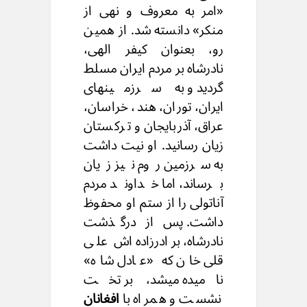
«امر به معروف و نهی از
منکر» دانسته شد. از همین
رو، بعنوان کیفر الهی،
نادرشاه بر مردم ایران مسلط
گردید و به سرزمینهای
ایران، توران، هند، خراسان،
عراق، آذربایجان و ترکستان
زیان رسانید. او نیت داشت
به سرزمین روم نیز زیان
برساند، اما خداوند مردم
آناتولی را از ستم او محفوظ
داشت. پس از درگذشت
نادرشاه، برادرزاده اش علی
قلی خان که «عادل شاه»
نامیده میشد، بر تخت
نشست و همراه با
افغانان