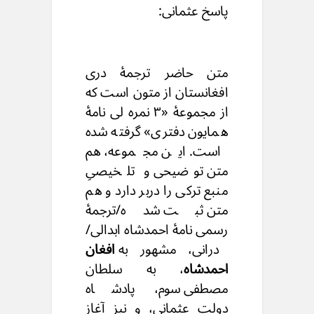
پاسخ عثمانی:
متن حاضر ترجمهٔ دری
افغانستان از متون است که
از مجموعهٔ «۳ نمره لی نامهٔ
همایون دفتری» گرفته شده
است. این مجموعه، هم
متن توضیحی و تلخیصیِ
منبع ترکی را دربر دارد و هم
متن ثبت شده/ترجمهٔ
رسمی نامهٔ احمدشاه ابدالی/
درانی، مشهور به
افغان
احمدشاه
، به سلطان
مصطفی سوم، پادشاه
دولت عثمانی، و نیز آغاز