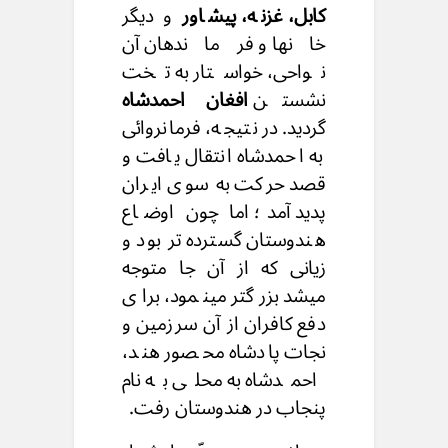
کابل، غزنه، پیشاور
و دیگر
خانها و فرماندهان آن
نواحی، خواستار به تخت
نشستن
افغان احمدشاه
گردید. در نتیجه، فرمانروائی
به احمدشاه انتقال یافت و
قصد حرکت به سوی ایران
پدید آمد؛ اما چون اوضاع
هندوستان گسترده تر بود و
زیانی که از آن جا متوجه
میشد بزرگتر مینمود، برای
دفع کافران از آن سرزمین و
نجات پادشاه محصور هند،
احمدشاه به محلی به نام
پنجاب در هندوستان رفت.