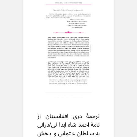
ترجمهٔ دری افغانستان از
نامهٔ احمدشاه ابدالی/درانی
به سلطان عثمانی و بخش