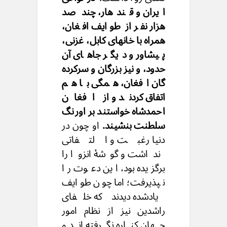
ایران و قندهار، چند صد
هزار نفر از طوایف افغان،
همراه با خانهای کابل، غزنی،
پیشاور و دیگر جاهای آن
حدود، و نیز بزرگان و سرکرده
گان افغان، همگی با هم
اتفاق کردند و از افغان
احمدشاه خواستند بر اورنگ
سلطنت بنشیند.
او چون در
دنیا رغبت و التفاتی
نداشت و گوشهٔ انزوا را
برگزیده بود، این دعوت را
نپذیرفت؛ اما چون طوایف
یادشده دیدند که خلفای
راشدین نیز از نظام امور
جهان کناره نگرفته اند و