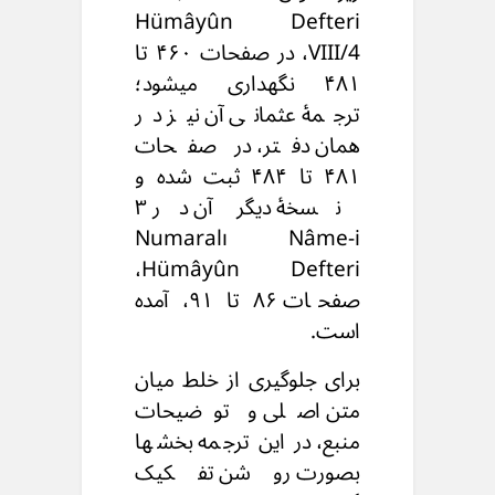
Hümâyûn Defteri
VIII/4، در صفحات ۴۶۰ تا
۴۸۱ نگهداری میشود؛
ترجمهٔ عثمانی آن نیز در
همان دفتر، در صفحات
۴۸۱ تا ۴۸۴ ثبت شده و
نسخهٔ دیگر آن در ۳
Numaralı Nâme-i
Hümâyûn Defteri،
صفحات ۸۶ تا ۹۱، آمده
است.
برای جلوگیری از خلط میان
متن اصلی و توضیحات
منبع، در این ترجمه بخشها
بصورت روشن تفکیک