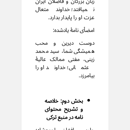
زبان بزرگان و فاضلان ایران
نمیافتد؛ خداوند متعال
عزت او را پایدار بدارد.
امضأی نامهٔ یادشده:
دوست دیرین و محب
همیشگی شما، سید محمد
زینی، مفتی ممالک عالیهٔ
عثمانی؛ خداوند او را
بیامرزد.
بخش دوم: خلاصه
و تشریح محتوای
نامه در منبع ترکی