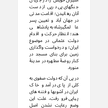
اسیران خویش را در جریان
جنگهای پی درپی از دست
آنان رهانیدن؛ اقامت مدتی
در جهان آباد و تعیین پسر
عالمگیرشاه به پادشاهی
هند؛ انتظار حرکت و اقدام
دولت عثمانی در موضوع
ایران؛ و درخواست واگذاری
زمین برای بنای مسجد در
کنار روضهٔ مطهره در مدینهٔ
منوره.
در پی آن که دولت صفوی به
کلی از پای درآمد و خاک
ایران در آشوبها و فتنه های
پیاپی فرو رفت، علت این
وضع رعایت نشدن اصل