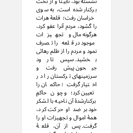
نشسته بود، نابینا و از تخت
برکنار شده است، به سوی
خراسان رفت؛ قلعهٔ هرات
را گشود، مردم آنرا عفو کرد،
هرگونه مال و تجهیزات
موجود در قلعه را تصرف
نمود و مردم را از ظلم رهائی
بخشید. سپس تا رود
جیحون پیش رفت و
سرزمینهای ترکستان را در
اختیار گرفت؛ حاکمان را
تعیین کرد؛ و چون حاکمِ
برکنارشدهٔ آن ناحیه با لشکر
خود بر ضد او حرکت کرد،
همهٔ اموال و تجهیزات او را
گرفت. پس از آن، قلعهٔ