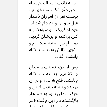
ادامه یافت؛ سرانجام سپاه
میر منّو شکست خورد،
بیست نفر از امیران نآمدار
فیل سوار او اعدام شدند،
خود او گریخت و سپاهش به
کلی پراکنده و پریشان گردید.
تمام توپخانه، سلاح و
تجهیزاتش به دست شاه
یادشده افتاد.
پس از این، پنجاب و ملتان
و کشمیر به دست شاه
یادشده فتح شد. او برای
توجه دوباره به جانب ایران و
حرکت بدان سو، به قندهار
بازگشت. در این وقت خبر