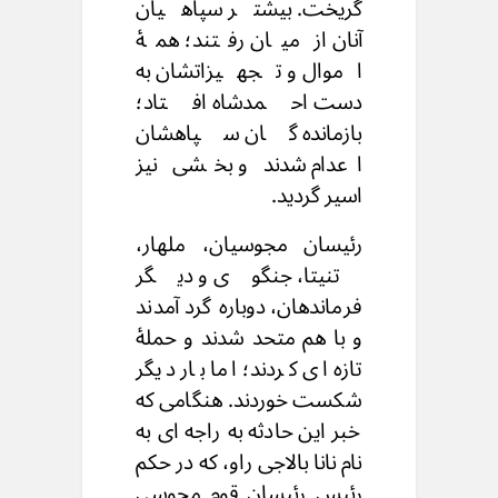
گریخت. بیشتر سپاهیان
آنان از میان رفتند؛ همهٔ
اموال و تجهیزاتشان به
دست احمدشاه افتاد؛
بازمانده گان سپاهشان
اعدام شدند و بخشی نیز
اسیر گردید.
رئیسان مجوسیان، ملهار،
تنیتا، جنگوی و دیگر
فرماندهان، دوباره گرد آمدند
و با هم متحد شدند و حملهٔ
تازه ای کردند؛ اما بار دیگر
شکست خوردند. هنگامی که
خبر این حادثه به راجه ای به
نام نانا بالاجی راو، که در حکم
رئیس رئیسان قوم مجوسی