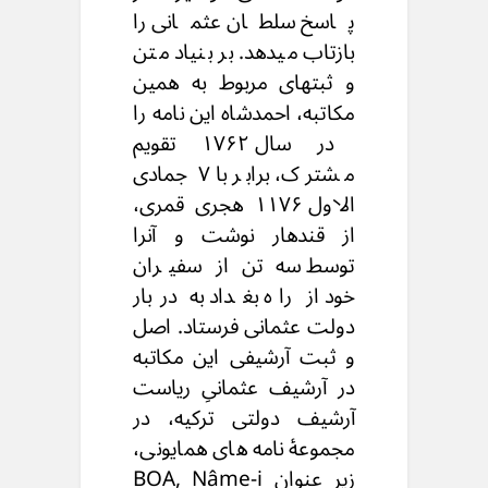
پاسخ سلطان عثمانی را
بازتاب میدهد. بر بنیاد متن
و ثبتهای مربوط به همین
مکاتبه، احمدشاه این نامه را
در سال ۱۷۶۲ تقویم
مشترک، برابر با ۷ جمادی
الاول ۱۱۷۶ هجری قمری،
از قندهار نوشت و آنرا
توسط سه تن از سفیران
خود از راه بغداد به دربار
دولت عثمانی فرستاد. اصل
و ثبت آرشیفی این مکاتبه
در آرشیف عثمانیِ ریاست
آرشیف دولتی ترکیه، در
مجموعهٔ نامه های همایونی،
زیر عنوان BOA, Nâme-i