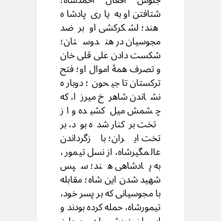
جلوس افغان احمدشاه؛
شتافتن او به یاری پادشاه
هند؛ لشکرکشی او بر ضد
مجوسیان در هندوستان؛
شکست دادن علی قلی خان
و تصرف همهٔ اموال او؛ فتح
ترکستان تا جیحون؛ دوباره
نشاندن شاهرخ میرزا، که
چشمش میل کشیده و از
تخت برکنار شده بود، بر
تخت ایران؛ بازگرداندن
عالمگیرشاه، از نسل تیمور،
به پادشاهی هند؛ سپس
شهید شدن این شاه؛ مقابله
با مجوسیانی که بر پسر خود،
تیمورشاه، حمله کرده بودند و