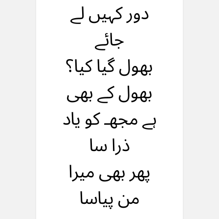
دور کہیں لے
جائے
بهول گیا کیا؟
بهول کے بهی
ہے مجهـ کو یاد
ذرا سا
پهر بهی میرا
من پیاسا