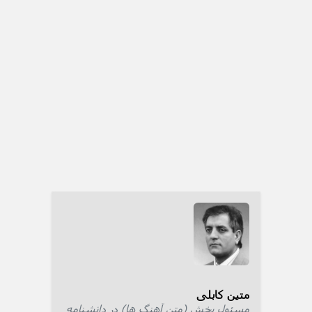
متین کابلی
مسئول بخش (متن آهنگ ها) در دانشنامه