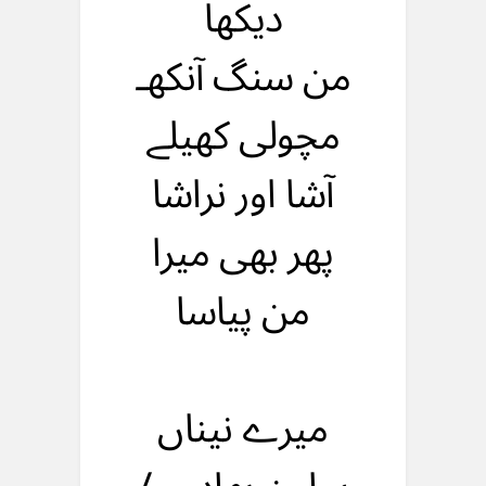
دیکها
من سنگ آنکهـ
مچولی کهیلے
آشا اور نراشا
پهر بهی میرا
من پیاسا
میرے نیناں