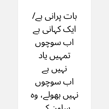
بات پرانی ہے/
ایک کہانی ہے
اب سوچوں
تمہیں یاد
نہیں ہے
اب سوچوں
نہیں بهولے، وه
ساون کی