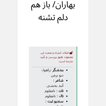
بهاران/ باز هم
دلم تشنه
املاء، انشاء و صحت این
مضمون، هنوز بررسی و تأیید
نشده است
بندشگر
:راهول
دیو برمن
شاعر
:
آنند بخشی
تات
: نامعلوم
تال
: نامعلوم
ستدیو ثبت
: