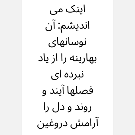
اینک می
اندیشم: آن
نوسانهای
بهارینه را از یاد
نبرده ای
فصلها آیند و
روند و دل را
آرامش دروغین