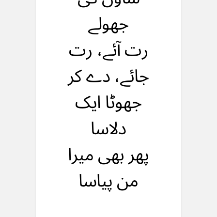
جهولے
رت آئے، رت
جائے، دے کر
جهوٹا ایک
دلاسا
پهر بهی میرا
من پیاسا