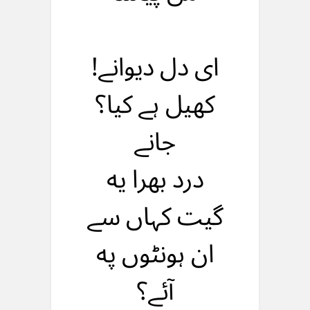
ای دل دیوانے!
کهیل ہے کیا؟
جانے
درد بهرا یه
گیت کہاں سے
ان ہونٹوں په
آئے؟