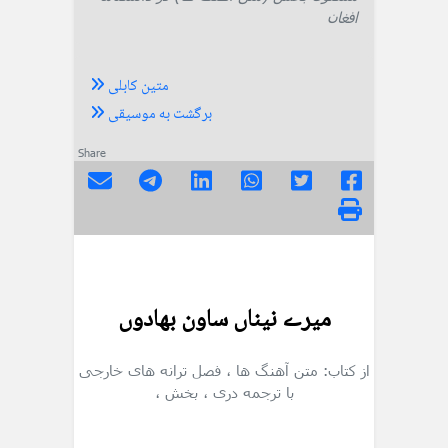
افغان
متین کابلی
برگشت به موسیقی
Share
میرے نیناں ساون بهادوں
از کتاب: متن آهنگ ها
، فصل ترانه های خارجی
با ترجمه دری
، بخش
،