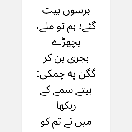
برسوں بیت
گئے؛ ہم تو ملے،
بچهڑے
بجری بن کر
گگن په چمکی:
بیتے سمے کے
ریکها
میں نے تم کو