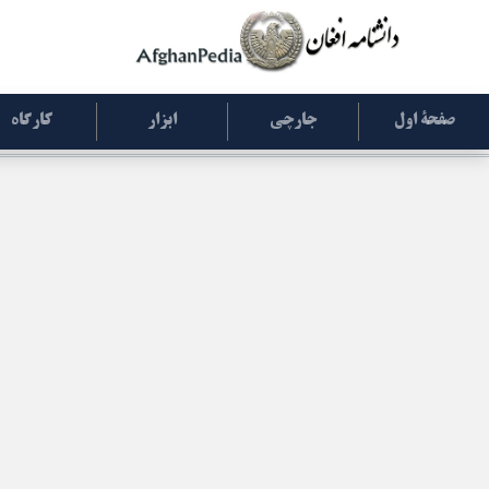
صفحۀ اول
جارچی
ابزار
کارگاه