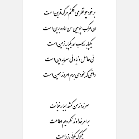
بر خود چو نظر می فگنم مرگ قرین است
ان مرکب چو بین من اماده برین است
یکپا به رکاب امد یکپا به زمین است
نی حاصل دنیا و نی سرمایه دین است
داغی که بخود می برم امروز همین است
سر زد زمن گمشد بسیار خیانت
بر امر خداوند نکردیم اطاعت
یکجو که بگوئی زراعت