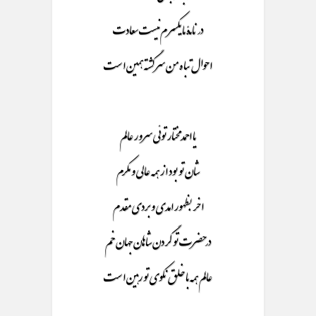
در نامۀ ما یکسر م نیست سعادت
احوال تباه من سر گشته همین است
یا احمد مختار توئی سرور عالم
شان تو بود از همه عالی و مکرم
اخر بظهور امدی و بردی مقدم
در حضرت تو گردن شاهان جهان خم
عالم همه با خلق نکوی تو رهین است