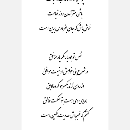
باشی مقر آمدن روز قیامت
خوش باش که جای بفردوس برین است
نفس تو بود یار مگر یار منافق
در شرع بنی خواهش او نیست موافق
ازروی نزند یکسرمو کردۀ لایق
همراهی وی هست بتو حکمت خالق
گفتم گه خبر باش عدویت بکمین است