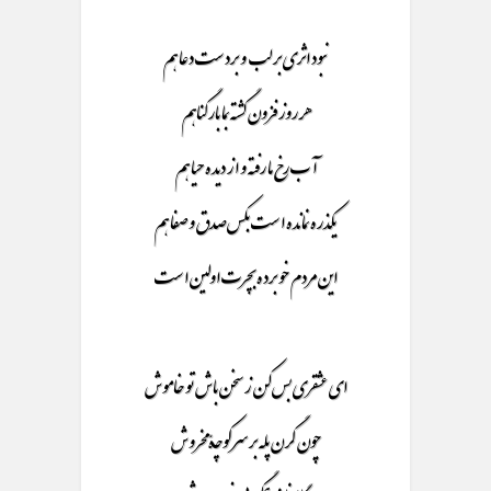
نبود اثری بر لب و بردست دعا هم
هر روز فزون گشته بما بار گناهم
آب رخ ما رفته و از دیده حیا هم
یکذره نمانده است بکس صدق و صفا هم
این مردم خو برده بچرت اولین است
ای عشقری بس کن ز سخن باش تو خاموش
چون گرن پله بر سر کوچۀ مخروش