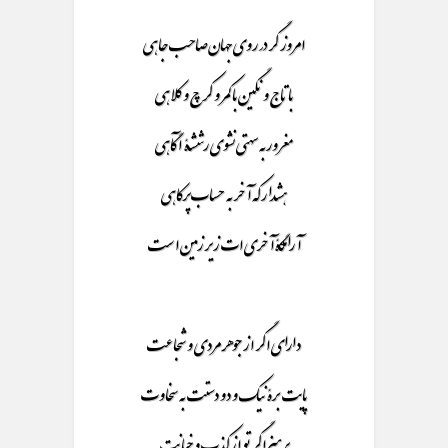
امروز گر در روی جهان صاحب جاهی
با تاج و نگین با کمر و کرچ و کلاهی
مغرور به سهتی نشوی رششۀ آگاهی
هشدار که آخر به حساب پرکاهی
آرامگۀ آخری ات زیر زمین است
دارای اگر از جوهر مردی و شجاعت
پایت برۀ نیک و دو دستت به سخاوت
پر هیزاگر تو از کذب و خیانت