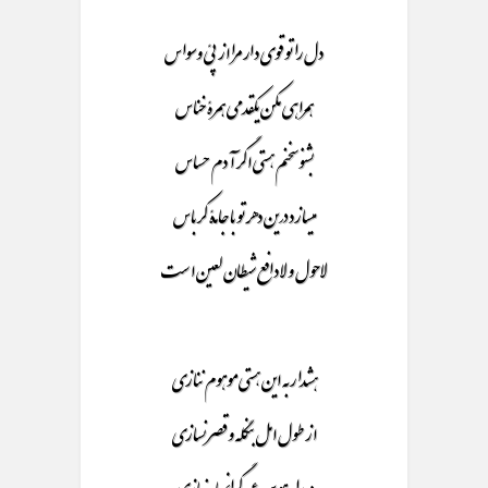
دل را تو قوی دار مرا از پئ وسواس
همراهی مکن یکقدمی همرۀ خناس
بشنوسخنم هستی اگر آدم حساس
میسازد درین دهر تو با جامۀ کرباس
لاحول و لا دافع شیطان لعین است
هشدار به این هستی موهوم ننازی
از طول امل بنگله و قصر نسازی
در راه هوس عمر گرانمیاه نبازی