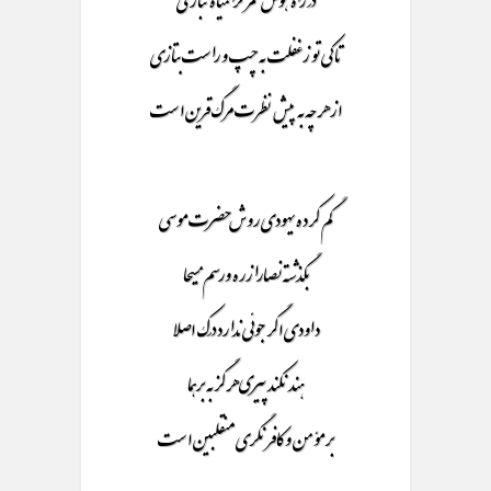
تا کی تو زغفلت به چپ و راست بتازی
از هر چه به پیش نظرت مرگ قرین است
گم کرده یهودی روش حضرت موسی
بگذشته نصارا زره ورسم مسیحا
داودی اگر جوئی ندارد درک اصلا
هند نکند پیری هر گز به برهما
بر مؤمن و کافر نگری منقلبین است