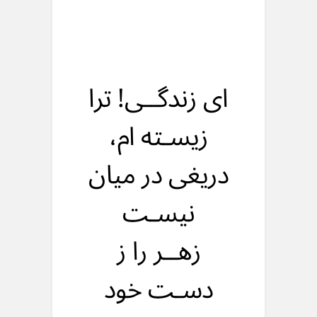
ای زندگــی! ترا
زیسـته ام،
دریغی در میان
نیسـت
زهــر را ز
دسـت خود