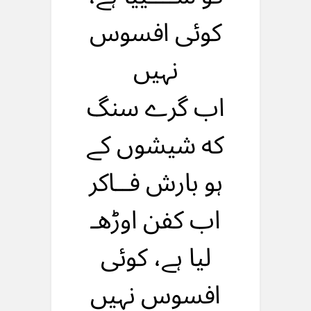
کوئی افسوس
نہیں
اب گرے سنگ
که شیشوں کے
ہو بارش فــاکر
اب کفن اوڑهـ
لیا ہے، کوئی
افسوس نہیں