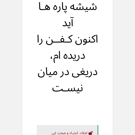
شیشه پاره هـا
آید
اکنون کـفــن را
دریده ام،
دریغی در میان
نیسـت
املاء، انشاء و صحت این