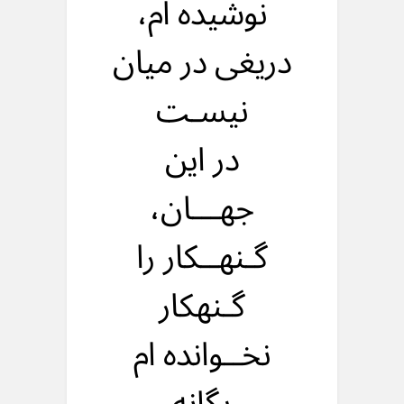
نوشیده ام،
دریغی در میان
نیسـت
در این
جهـــان،
گـنهــکار را
گـنهکار
نخــوانده ام