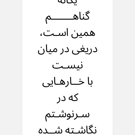
یگانه
گناهـــــــم
همین اسـت،
دریغی در میان
نیسـت
با خــارهـایی
که در
سـرنوشـتم
نگاشـته شــده