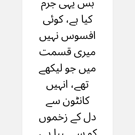
بس یہی جرم
کیا ہے، کوئی
افسوس نہیں
میری قسمت
میں جو لیکهے
تهے، انہیں
کانٹون سے
دل کے زخموں
کو ســــییا ہے،