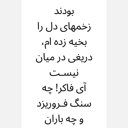
بودند
زخمهای دل را
بخیه زده ام،
دریغی در میان
نیسـت
آی فاکر! چه
سنگ فـروریزد
و چه باران