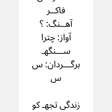
فاکــر
آهــنگ: ؟
آواز: چترا
ســـنگهـ
برگـــردان: س
س
زندگی تجهـ کو