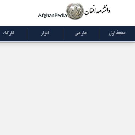
صفحۀ اول
جارچی
ابزار
کارگاه