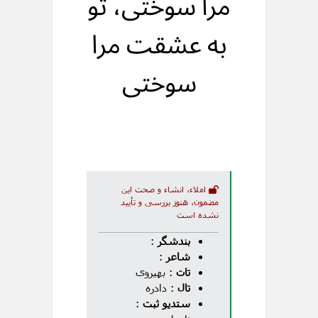
مرا سوختی، تو
به عشقت مرا
سوختی
املاء، انشاء و صحت این
مضمون، هنوز بررسی و تأیید
نشده است
بندشگر
:
شاعر
:
تات
: بهیروی
تال
: دادره
ستدیو ثبت
: