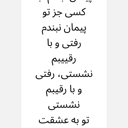
کسی جز تو
پیمان نبندم
رفتی و با
رقییبم
نشستی، رفتی
و با رقیبم
نشستی
تو به عشقت