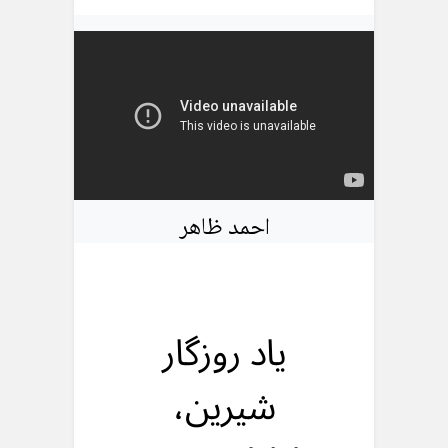
احمد ظاهر
ياد روزگار
شيرين،