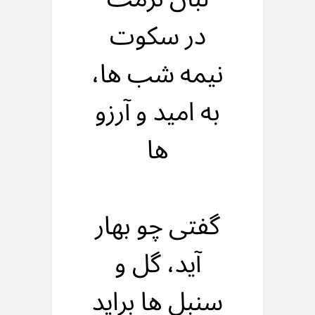
در سکوت
نيمه شب ها،
به اميد و آرزو
ها
گفتی چو بهار
آيد، گل و
سنبل ها براید