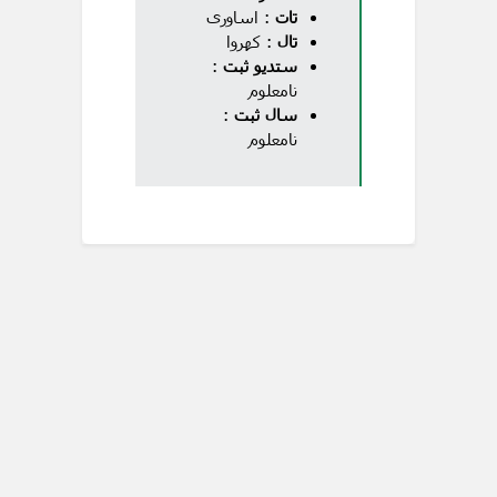
تات
: اساوری
تال
: کهروا
ستدیو ثبت
:
نامعلوم
سال ثبت
:
نامعلوم