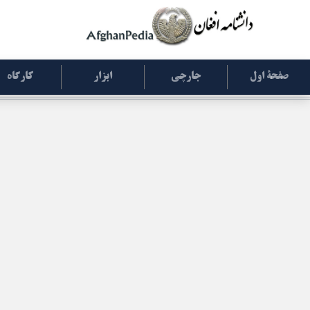
صفحۀ اول
جارچی
ابزار
کارگاه