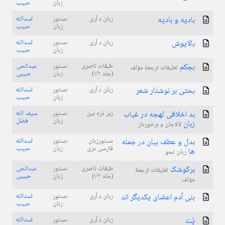
زبان
حبیب
بادیه و بادیه
زبان د آری
دستور
اسدالله
زبان
حبیب
بالاپوش
زبان د آری
دستور
اسدالله
زبان
حبیب
بجکم
طبقات ناصری
دستور
عبدالحی
تعلیقات ترجمۀ مؤلف
(جلد ۱/۲)
زبان
حبیبی
بحثی بر نوشتار شعر
زبان د آری
دستور
اسدالله
زبان
حبیب
بد اخلاقی لهجه در غیاب
زیر ذره بین
دستور
سیف الله
زبان
فضل
زبان
لالاجان و برخوردار
بدل و عطف بیان در جمله
دستورزبان
دستور
اسدالله
فارسی دری
زبان
حبیب
ها
زبان نحو
برکوشک
طبقات ناصری
دستور
عبدالحی
تعلیقات ترجمۀ
(جلد ۱/۲)
زبان
حبیبی
مؤلف
بنی آدم اعضای یکدیگر اند
زبان د آری
دستور
اسدالله
زبان
حبیب
پُت
زبان د آری
دستور
اسدالله