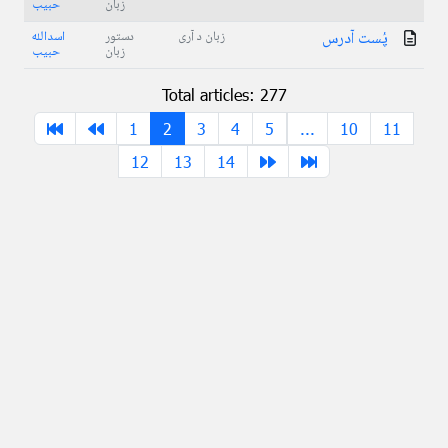
زبان
حبیب
پُست آدرس
زبان د آری
دستور
اسدالله
زبان
حبیب
Total articles: 277
1
2
3
4
5
...
10
11
12
13
14