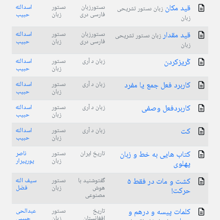
قید مکان
دستورزبان
دستور
اسدالله
زبان دستور تشریحی
فارسی دری
زبان
حبیب
زبان
قيد مقدار
دستورزبان
دستور
اسدالله
زبان دستور تشریحی
فارسی دری
زبان
حبیب
زبان
کُریزکردن
زبان د آری
دستور
اسدالله
زبان
حبیب
کاربرد فعل جمع یا مفرد
زبان د آری
دستور
اسدالله
زبان
حبیب
کاربردفعل وصفی
زبان د آری
دستور
اسدالله
زبان
حبیب
کت
زبان د آری
دستور
اسدالله
زبان
حبیب
کتاب هایی به خط و زبان
تاریخ ایران
دستور
ناصر
زبان
پورپیرار
پهلوی
کشت و مات در فقط ۵
گفتوشنید با
دستور
سیف الله
هوش
زبان
فضل
حرکت!
مصنوعی
کلمات پیسه و درهم و
تاریخ
دستور
عبدالحی
افغانستان
زبان
حبیبی