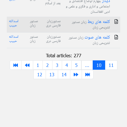
دینار
چهارم اوضاع اقتصادی و
بعد از اسلام
اجتماعی و اداری و فکری و علمی و
ادبی افغانستان
کلمه های ربط
دستورزبان
دستور
اسدالله
زبان دستور
فارسی دری
زبان
حبیب
تشریحی زبان
کلمه های صوت
دستورزبان
دستور
اسدالله
زبان دستور
فارسی دری
زبان
حبیب
تشریحی زبان
Total articles: 277
1
2
3
4
5
...
10
11
12
13
14