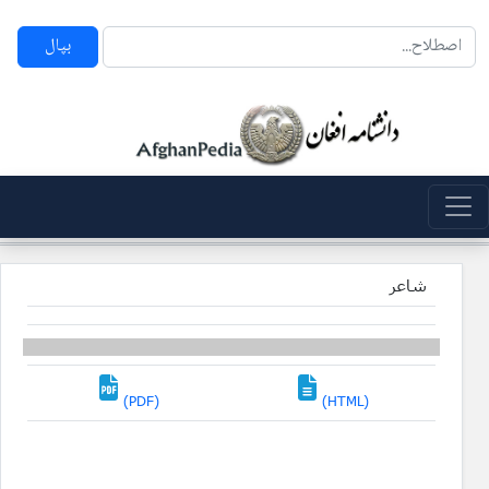
بپال
شاعر
(PDF)
(HTML)