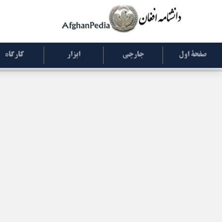
صفحۀ اول
جارچی
ابزار
کارگاه