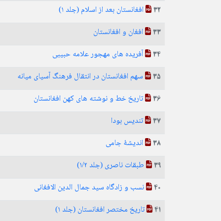
افغانستان بعد از اسلام (جلد ۱)
32
افغان و افغانستان
33
آفریده های مهجور علامه حبیبی
34
سهم افغانستان در انتقال فرهنگ آسیای میانه
35
تاریخ خط و نوشته های کهن افغانستان
36
تندیس بودا
37
اندیشهٔ جامی
38
طبقات ناصری (جلد ۱/۲)
39
نسب و زادگاه سید جمال الدین الافغانی
40
تاریخ مختصر افغانستان (جلد ۱)
41