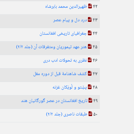
ظهیرالدین محمد بابرشاه
42
درد دل و پیام عصر
43
جغرافیای تاریخی افغانستان
44
هنر عهد تیموریان ومتفرقات آن (جلد ۲/۲)
45
نظری به تحولات ادب دری
46
کشف شاهنامهٔ قبل از دوره مغل
47
پښَتو و لُويَکان غزنه
48
تاریخ افغانستان در عصر گورگانیان هند
49
طبقات ناصری (جلد ۲/۲)
50