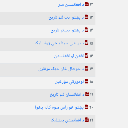
د افغانستان هنر
12
د پښتو ادب لنډ تاریخ
13
د پښتو ادبیاتو تاریخ
14
د بو علی سینا بلخی ژوند لیک
15
افغان او افغانستان
16
د خوشال خان خټک مرغلری
17
نومورکي مؤرخین
18
د افغانستان لنډ تاریخ
19
پښتو څوارلس سوه کاله پخوا
20
د افغانستان پیښلیک
21