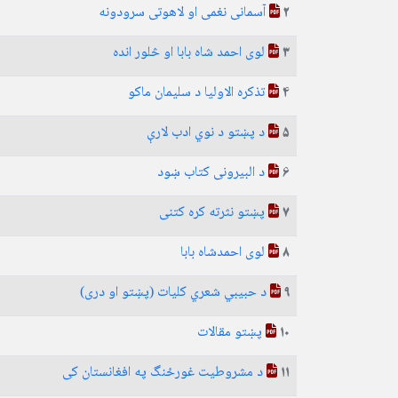
آسمانی نغمی او لاهوتی سرودونه
2
لوی احمد شاه بابا او څلور انده
3
تذکره الاولیا د سلیمان ماکو
4
د پښتو د نوي ادب لارې
5
د البیرونی کتاب ښود
6
پښتو نثرته کره کتنی
7
لوی احمدشاه بابا
8
د حبيبي شعري کليات (پښتو او دری)
9
پښتو مقالات
10
د مشروطیت غورځنگ په افغانستان کی
11