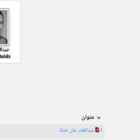
عبدا
abibi
عنوان
عبدالقادر خان خټک
1