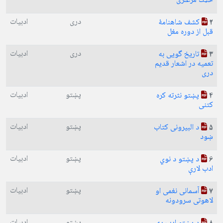
خټک مرغلری
دری
ادبیات
کشف شاهنامهٔ
2
قبل از دوره مغل
دری
ادبیات
تاریخ گویی به
3
تعمیه در اشعار قدیم
دری
پښتو
ادبیات
پښتو نثرته کره
4
کتنی
پښتو
ادبیات
د البیرونی کتاب
5
ښود
پښتو
ادبیات
د پښتو د نوي
6
ادب لارې
پښتو
ادبیات
آسمانی نغمی او
7
لاهوتی سرودونه
پښتو
ادبیات