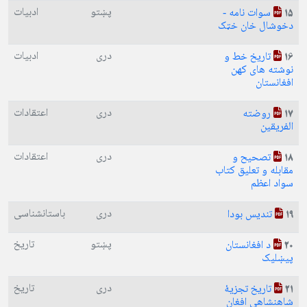
پښتو
ادبیات
سوات نامه -
15
دخوشال خان خټک
دری
ادبیات
تاریخ خط و
16
نوشته های کهن
افغانستان
دری
اعتقادات
روضته
17
الفریقین
دری
اعتقادات
تصحيح و
18
مقابله و تعليق كتاب
سواد اعظم
دری
باستانشناسی
تندیس بودا
19
پښتو
تاریخ
د افغانستان
20
پیښلیک
دری
تاریخ
تاریخ تجزیهٔ
21
شاهنشاهی افغان