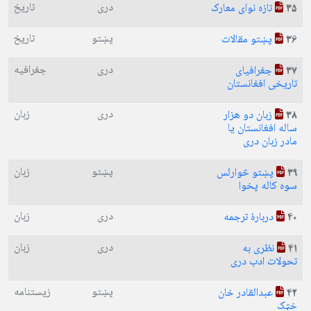
دری
تاریخ
تازه نوای معارک
35
پښتو
تاریخ
پښتو مقالات
36
دری
جغرافیه
جغرافیای
37
تاریخی افغانستان
دری
زبان
زبان دو هزار
38
ساله افغانستان یا
مادر زبان دری
پښتو
زبان
پښتو څوارلس
39
سوه کاله پخوا
دری
زبان
دربارۀ ترجمه
40
دری
زبان
نظری به
41
تحولات ادب دری
پښتو
زیستنامه
عبدالقادر خان
42
خټک