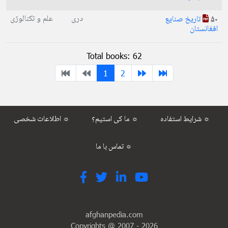
دری
علم و تکنالوژی
تاریخ صنایع
50
افغانستان
Total books: 62
1
2
شرایط استفاده ☼
ما کی استیم؟ ☼
اطلاعات شخصی ☼
تماس با ما ☼
afghanpedia.com
Copyrights @ 2007 -
2026