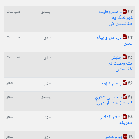
پښتو
سیاست
د مشروطیت
43
غورځنگ په
افغانستان کی
دری
سیاست
درد دل و پیام
44
عصر
دری
سیاست
جنبش
45
مشروطیت در
افغانستان
دری
شعر
پیغام شهيد
46
پښتو
شعر
د حبيبي شعري
47
کليات (پښتو او دری)
دری
شعر
اشعار انقلابی
48
شعرونه
دری
شعر
پیام عصر
49