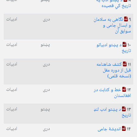
د پښتو ادب په
8
تاریخ کي قصیده
دری
ادبیات
نگاهی به سلامان
9
و ابسال جامی و
سوابق آن
پښتو
ادبیات
د پښتو ادبیاتو
10
تاریخ
دری
ادبیات
کشف شاهنامه
11
قبل از دوره مغل
(نسخه قلمی)
دری
ادبیات
خط و کتابت در
12
افغانستان
پښتو
ادبیات
د پښتو ادب لنډ
13
تاریخ
دری
ادبیات
اندیشهٔ جامی
14