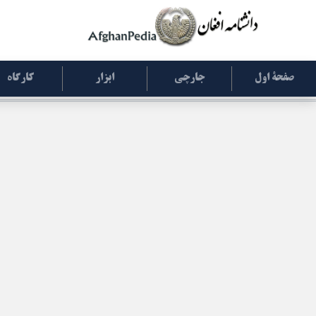
صفحۀ اول
جارچی
ابزار
کارگاه