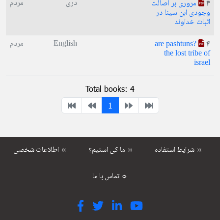
دری
مردم
مروری بر اصالت
3
وجودی ابن سینا در
اثبات خداوند
English
مردم
?are pashtuns
4
the lost tribe of
israel
Total books: 4
1
شرایط استفاده ☼
ما کی استیم؟ ☼
اطلاعات شخصی ☼
تماس با ما ☼