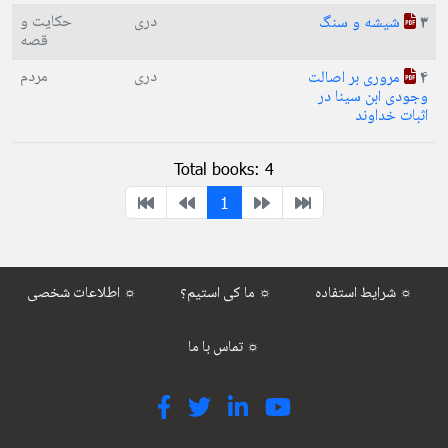
دری
حکایت و
شیشه و سنگ
3
قصه
دری
مردم
مروری بر اصالت
4
وجودی ابن سینا در
اثبات خداوند
Total books: 4
1
شرایط استفاده ☼
ما کی استیم؟ ☼
اطلاعات شخصی ☼
تماس با ما ☼