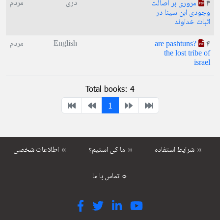
دری
مردم
مروری بر اصالت
3
وجودی ابن سینا در
اثبات خداوند
English
مردم
?are pashtuns
4
the lost tribe of
israel
Total books: 4
1
شرایط استفاده ☼
ما کی استیم؟ ☼
اطلاعات شخصی ☼
تماس با ما ☼