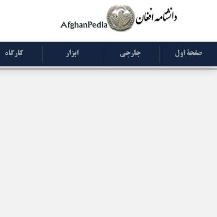
صفحۀ اول
جارچی
ابزار
کارگاه