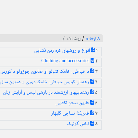
کتابخانه
/
پوشاک
انواع و روشهای ګره زدن نکتایی
1
Clothing and accessories
2
د خیاطی، خامک ګنډلو او صابون جوږولو د کورس ر
3
رهنمای کورس خیاطی، خامک دوزی و صابون سازی
4
رهنماییهای ارزشمند در بارهی لباس و آرایش زنان
5
طریق بستن نکتایی
6
فابریکهٔ نساجی گلبهار
7
لباس گوتیک
8