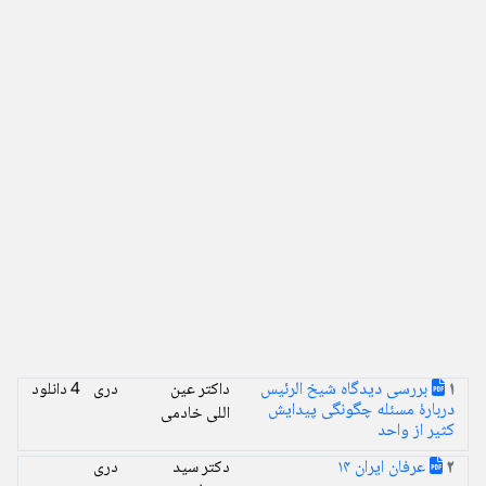
بررسى دیدگاه شیخ الرئیس
داکتر عین
دری
4 دانلود
1
دربارۀ مسئله چگونگی پیدایش
اللی خادمی
کثیر از واحد
عرفان ايران ۱۴
دکتر سید
دری
2