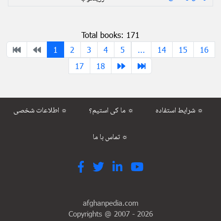
Total books: 171
1
2
3
4
5
...
14
15
16
17
18
شرایط استفاده ☼
ما کی استیم؟ ☼
اطلاعات شخصی ☼
تماس با ما ☼
afghanpedia.com
Copyrights @ 2007 -
2026