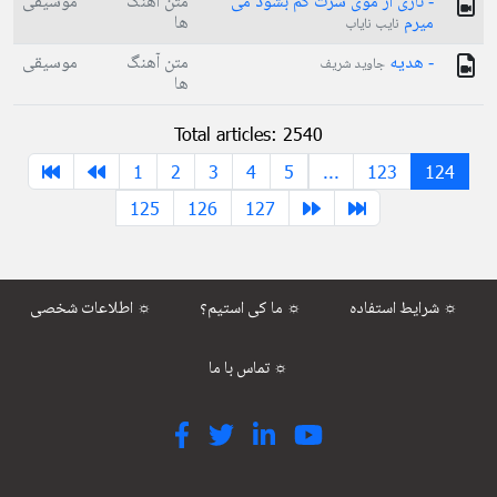
- تاری از موی سرت کم بشود می
متن آهنگ
موسیقی
میرم
ها
نایب نایاب
- هدیه
متن آهنگ
موسیقی
جاوید شریف
ها
Total articles: 2540
1
2
3
4
5
...
123
124
125
126
127
شرایط استفاده ☼
ما کی استیم؟ ☼
اطلاعات شخصی ☼
تماس با ما ☼