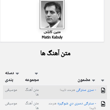
متین کابلی
Matin Kabuly
متن آهنگ ها
دسته
مضمون
مجموعه
بندی
- سری سترګی
متن آهنگ
موسیقی
هنرمند نابیدا
ها
- سترګی دسری دي شوګیره
متن آهنگ
موسیقی
هنرمند
ها
نابیدا