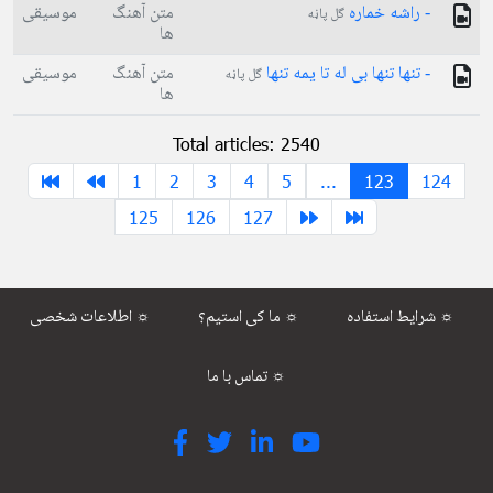
- راشه خماره
متن آهنگ
موسیقی
گل پاڼه
ها
- تنها تنها بی له تا یمه تنها
متن آهنگ
موسیقی
گل پاڼه
ها
Total articles: 2540
1
2
3
4
5
...
123
124
125
126
127
شرایط استفاده ☼
ما کی استیم؟ ☼
اطلاعات شخصی ☼
تماس با ما ☼