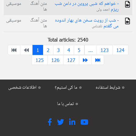
- خواهم که شبی پروین در دامن شب
متن آهنگ
موسیقی
ریزم
ها
احمد ولی
- شب از رویت سخن های بهار اندوده
متن آهنگ
موسیقی
می گفتم
ها
ناشناس
Total articles: 2540
1
2
3
4
5
...
123
124
125
126
127
شرایط استفاده ☼
ما کی استیم؟ ☼
اطلاعات شخصی ☼
تماس با ما ☼