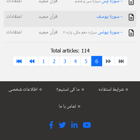
- سورة يس
قرآن مجید
اعتقادات
سپارۀ سی و ششم
- سورة يوسف
قرآن مجید
اعتقادات
- سورة يونس
قرآن مجید
اعتقادات
سپاره دهم مکی، پاره ۱۱
Total articles: 114
1
2
3
4
5
6
شرایط استفاده ☼
ما کی استیم؟ ☼
اطلاعات شخصی ☼
تماس با ما ☼